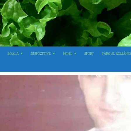
BOALĂ
DISPOZITIVE
PSIHO
SPORT
TÂRGUL ROMÂNE