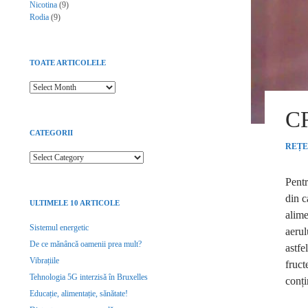
Nicotina
(9)
Rodia
(9)
TOATE ARTICOLELE
Toate articolele
C
CATEGORII
REȚE
Categorii
Pentr
din c
ULTIMELE 10 ARTICOLE
alime
Sistemul energetic
aerul
De ce mănâncă oamenii prea mult?
astfe
Vibrațiile
fruc
Tehnologia 5G interzisă în Bruxelles
conți
Educație, alimentație, sănătate!