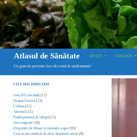
SKIP TO CONTENT
Search
Atlasul de Sănătate
REȚETE
SĂNĂTATE
Un gram de prevenție face cât o tonă de medicamente!
CELE MAI APRECIATE
Asta DA ciocolată
(17)
Terapia Gerson
(13)
Cofeina
(12)
Alcoolul
(11)
Pudră proteică de cânepă
(11)
Am exagerat!
(10)
Dispozitiv de filtrare și ionizatre a apei
(10)
Cum m-am vindecat de ulcer duodenal cronic
(9)