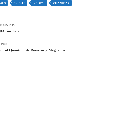
ALA
FRUCTE
LEGUME
VITAMINA C
IOUS POST
st navigation
DA ciocolată
 POST
izorul Quantum de Rezonanţă Magnetică