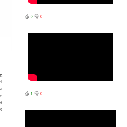
0
0
im
ei
 a
1
0
te
de
re