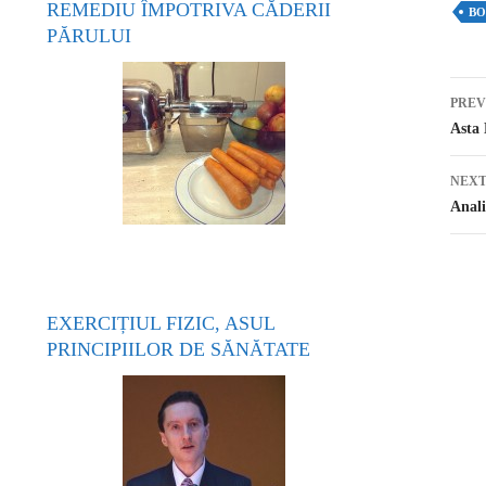
REMEDIU ÎMPOTRIVA CĂDERII
BO
PĂRULUI
PREV
Po
Asta 
NEXT
Anal
EXERCIȚIUL FIZIC, ASUL
PRINCIPIILOR DE SĂNĂTATE