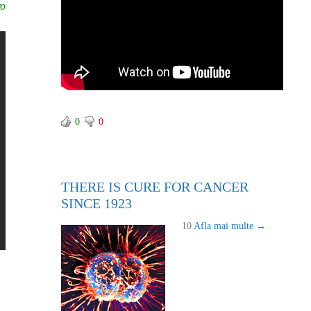
ro
0
0
THERE IS CURE FOR CANCER
SINCE 1923
10
Afla mai multe →