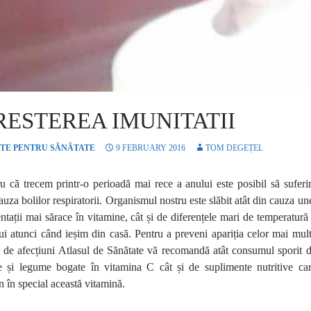
RESTEREA IMUNITATII
TE PENTRU SĂNĂTATE
9 FEBRUARY 2016
TOM DEGEȚEL
u că trecem printr-o perioadă mai rece a anului este posibil să sufer
auza bolilor respiratorii. Organismul nostru este slăbit atât din cauza un
ntații mai sărace în vitamine, cât și de diferențele mari de temperatură
ui atunci când ieșim din casă. Pentru a preveni apariția celor mai mul
l de afecțiuni Atlasul de Sănătate vă recomandă atât consumul sporit 
te și legume bogate în vitamina C cât și de suplimente nutritive ca
n în special această vitamină.