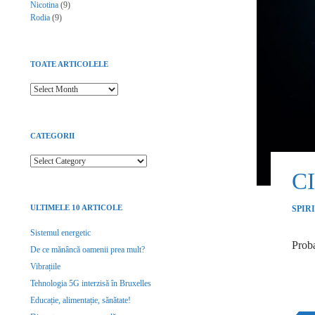
Nicotina
(9)
Rodia
(9)
TOATE ARTICOLELE
Toate articolele
CATEGORII
Categorii
C
ULTIMELE 10 ARTICOLE
SPIR
Sistemul energetic
Proba
De ce mănâncă oamenii prea mult?
Vibrațiile
Tehnologia 5G interzisă în Bruxelles
Educație, alimentație, sănătate!