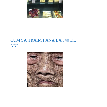
CUM SĂ TRĂIM PÂNĂ LA 140 DE
ANI