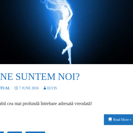
INE SUNTEM NOI?
ITUAL
7 JUNE 2016
ELVIS
bil cea mai profundă întrebare adresată vreodată!
Read More »