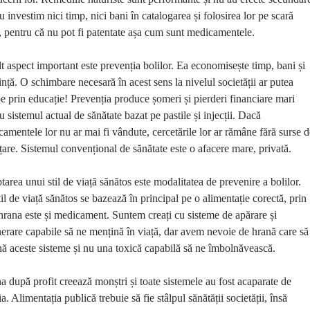
u investim nici timp, nici bani în catalogarea și folosirea lor pe scară
, pentru că nu pot fi patentate așa cum sunt medicamentele.
t aspect important este prevenția bolilor. Ea economisește timp, bani și
ință. O schimbare necesară în acest sens la nivelul societății ar putea
e prin educație! Prevenția produce șomeri și pierderi financiare mari
u sistemul actual de sănătate bazat pe pastile și injecții. Dacă
amentele lor nu ar mai fi vândute, cercetările lor ar rămâne fără surse d
țare. Sistemul convențional de sănătate este o afacere mare, privată.
area unui stil de viață sănătos este modalitatea de prevenire a bolilor.
il de viață sănătos se bazează în principal pe o alimentație corectă, prin
hrana este și medicament. Suntem creați cu sisteme de apărare și
erare capabile să ne mențină în viață, dar avem nevoie de hrană care să
nă aceste sisteme și nu una toxică capabilă să ne îmbolnăvească.
 după profit creează monștri și toate sistemele au fost acaparate de
ia. Alimentația publică trebuie să fie stâlpul sănătății societății, însă