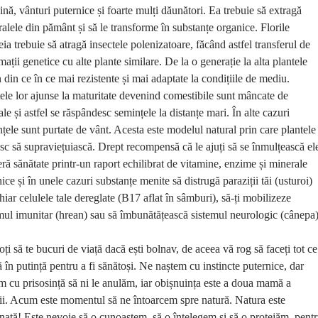
ină, vânturi puternice și foarte mulți dăunători. Ea trebuie să extragă
alele din pământ și să le transforme în substanțe organice. Florile
eia trebuie să atragă insectele polenizatoare, făcând astfel transferul de
mații genetice cu alte plante similare. De la o generație la alta plantele
 din ce în ce mai rezistente și mai adaptate la condițiile de mediu.
ele lor ajunse la maturitate devenind comestibile sunt mâncate de
le și astfel se răspândesc semințele la distanțe mari. În alte cazuri
țele sunt purtate de vânt. Acesta este modelul natural prin care plantele
sc să supraviețuiască. Drept recompensă că le ajuți să se înmulțească el
feră sănătate printr-un raport echilibrat de vitamine, enzime și minerale
ice și în unele cazuri substanțe menite să distrugă paraziții tăi (usturoi)
hiar celulele tale dereglate (B17 aflat în sâmburi), să-ți mobilizeze
mul imunitar (hrean) sau să îmbunătățească sistemul neurologic (cânepa)
ți să te bucuri de viață dacă ești bolnav, de aceea vă rog să faceți tot ce
ă în putință pentru a fi sănătoși. Ne naștem cu instincte puternice, dar
m cu prisosință să ni le anulăm, iar obișnuința este a doua mamă a
ii. Acum este momentul să ne întoarcem spre natură. Natura este
ată! Este nevoie să o cunoaștem, să o înțelegem și să o protejăm, pent