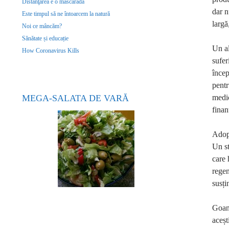
Distanţarea e o mascaradă
dar n
Este timpul să ne întoarcem la natură
largă
Noi ce mâncăm?
Sănătate și educație
Un al
How Coronavirus Kills
sufer
încep
pentr
medic
MEGA-SALATA DE VARĂ
finan
Adopt
Un st
care 
regen
susți
Goana
aceșt