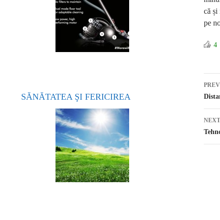
că și
pe no
4
PREV
SĂNĂTATEA ŞI FERICIREA
Po
Dista
NEXT
Tehno