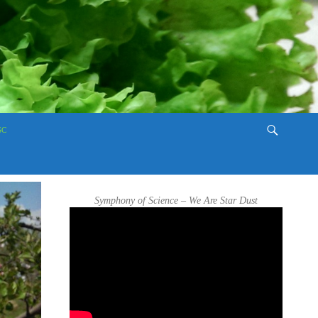
SC
Symphony of Science – We Are Star Dust