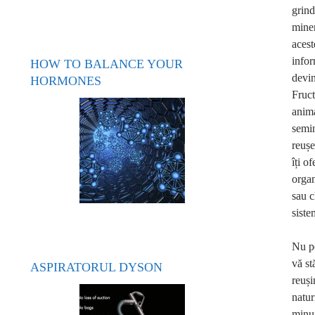
grind
miner
acest
infor
HOW TO BALANCE YOUR
devin
HORMONES
Fruct
anima
semin
reușe
îți o
organ
sau c
siste
Nu po
vă st
ASPIRATORUL DYSON
reuși
natur
minun