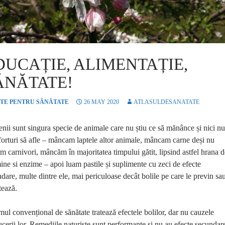
DUCAȚIE, ALIMENTAȚIE,
ĂNĂTATE!
TE PENTRU SĂNĂTATE
26 MAY 2020
ATLASULDESANATATE
ii sunt singura specie de animale care nu știu ce să mănânce și nici nu
forturi să afle – mâncam laptele altor animale, mâncam carne deși nu
m carnivori, mâncăm în majoritatea timpului gătit, lipsind astfel hrana d
ine si enzime – apoi luam pastile și suplimente cu zeci de efecte
dare, multe dintre ele, mai periculoase decât bolile pe care le previn sa
atează.
mul convențional de sănătate tratează efectele bolilor, dar nu cauzele
cerii lor. Remediile naturiste sunt performante și nu au efecte secundar