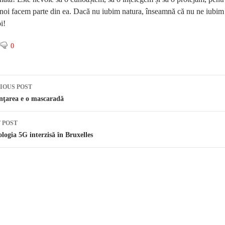
 noi facem parte din ea. Dacă nu iubim natura, înseamnă că nu ne iubim
i!
0
IOUS POST
st navigation
nţarea e o mascaradă
 POST
logia 5G interzisă în Bruxelles