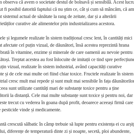
 observa că avem o societate destul de bolnavă și sensibilă. Acest lucr
ut fi posibil datorită faptului că nu știm ce, cât și cum să mâncăm, că am
at sistemul actual de sănătate la rang de zeitate, dar și a alterării
ietăților curative ale alimentelor prin industrializarea acestora.
ele și legumele realizate în sistem tradițional cresc lent, în cantități mici
nt afectate cel puțin vizual, de dăunători, însă acestea reprezintă hrana
ibrată în vitamine, enzime și minerale de care oamenii au nevoie pentru 
nătoși. Treptat acestea au fost înlocuite de imitații ce tind spre perfecțiun
uțin vizual, realizate în sistem industrial, având capacități curative
te și de cele mai multe ori fiind chiar toxice. Fructele realizate în sistem
trial cresc mult mai repede și sunt mult mai sensibile în fața dăunătorilor
eea sunt utilizate cantități mari de substanțe toxice pentru a ține
torii la distanță. Cele mai multe substanțe sunt toxice și pentru noi, dar
 este trecut cu vederea în goana după profit, deoarece aceeași firmă care
 pesticide vinde și medicamente.
ntă crescută sălbatic în câmp trebuie să lupte pentru existența ei cu arșiț
lui, diferențe de temperatură dinte zi și noapte, secetă, ploi abundente,