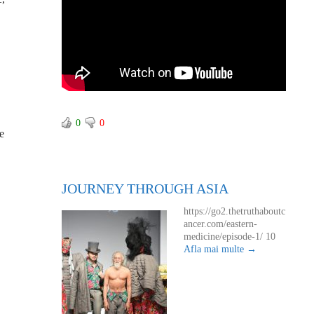
0
0
e
JOURNEY THROUGH ASIA
https://go2.thetruthaboutc
ancer.com/eastern-
medicine/episode-1/ 10
Afla mai multe →