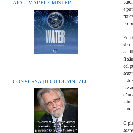
putem
APA – MARELE MISTER
a put
ridic
propr
Fruct
și su
echil
fi să
cel p
scăzu
indus
CONVERSAȚII CU DUMNEZEU
De ac
dăună
totul
vinde
O pla
soare