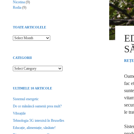
Nicotina
(9)
Rodia
(9)
TOATE ARTICOLELE
E
Toate articolele
S
CATEGORII
REȚE
Categorii
Oamen
fac e
ULTIMELE 10 ARTICOLE
sunte
vitam
Sistemul energetic
secun
De ce mănâncă oamenii prea mult?
le tr
Vibrațiile
Tehnologia 5G interzisă în Bruxelles
Siste
Educație, alimentație, sănătate!
produ