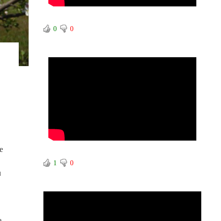
0
0
e
1
0
u
e,