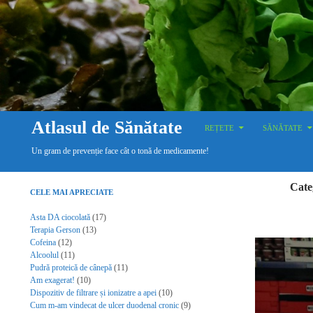
SKIP TO CONTENT
Search
Atlasul de Sănătate
REȚETE
SĂNĂTATE
Un gram de prevenție face cât o tonă de medicamente!
Cate
CELE MAI APRECIATE
Asta DA ciocolată
(17)
Terapia Gerson
(13)
Cofeina
(12)
Alcoolul
(11)
Pudră proteică de cânepă
(11)
Am exagerat!
(10)
Dispozitiv de filtrare și ionizatre a apei
(10)
Cum m-am vindecat de ulcer duodenal cronic
(9)