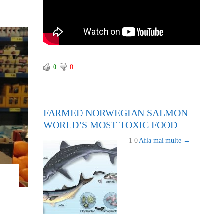
0
0
FARMED NORWEGIAN SALMON
WORLD’S MOST TOXIC FOOD
1 0
Afla mai multe →