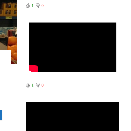
1
0
1
0