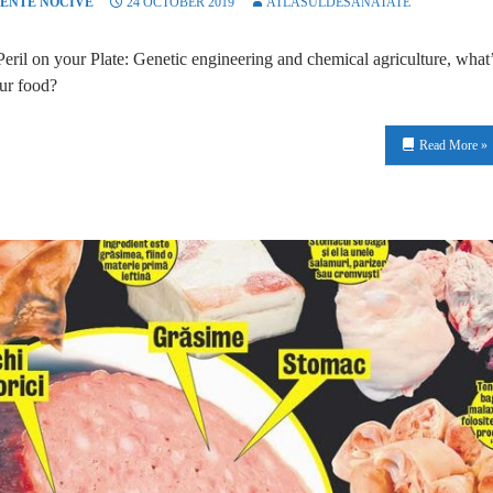
ENTE NOCIVE
24 OCTOBER 2019
ATLASULDESANATATE
eril on your Plate: Genetic engineering and chemical agriculture, what
ur food?
Read More »