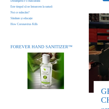
Distanţarea e o mascaradă
Este timpul să ne întoarcem la natură
Noi ce mâncăm?
Sănătate și educație
How Coronavirus Kills
FOREVER HAND SANITIZER™
G
C