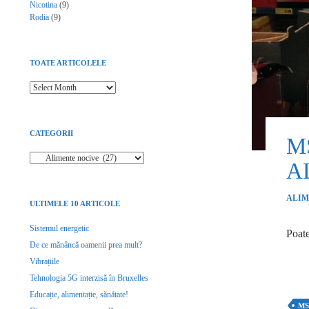
Nicotina
(9)
Rodia
(9)
TOATE ARTICOLELE
Toate articolele
CATEGORII
M
Categorii
A
ALIM
ULTIMELE 10 ARTICOLE
Sistemul energetic
Poate
De ce mănâncă oamenii prea mult?
Vibrațiile
Tehnologia 5G interzisă în Bruxelles
Educație, alimentație, sănătate!
M