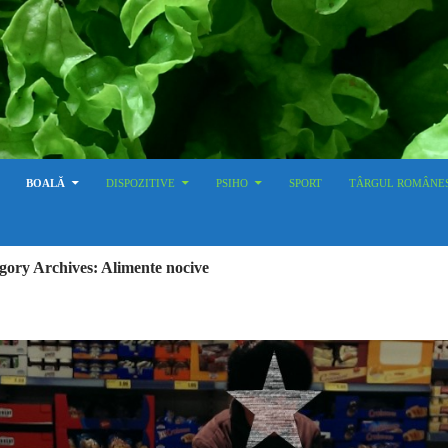
BOALĂ
DISPOZITIVE
PSIHO
SPORT
TÂRGUL ROMÂNE
gory Archives: Alimente nocive