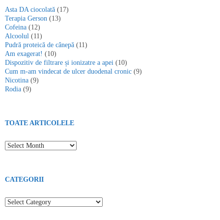
Asta DA ciocolată
(17)
Terapia Gerson
(13)
Cofeina
(12)
Alcoolul
(11)
Pudră proteică de cânepă
(11)
Am exagerat!
(10)
Dispozitiv de filtrare și ionizatre a apei
(10)
Cum m-am vindecat de ulcer duodenal cronic
(9)
Nicotina
(9)
Rodia
(9)
TOATE ARTICOLELE
Toate articolele
CATEGORII
Categorii