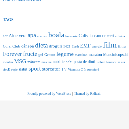
TAGS
boala
apa
Aloe vera
Calivita
cancer
carti
aer
atletism
bucatarie
cofeina
film
dieta
EMF
cânepă
droguri
Coral Club
filtru
E621
Earth
energie
Forever
fructe
legume
gel
maraton
Mencinicopschi
Gerson
marathon
MSG
nutritie
pasta de dinti
mâncare
ochi
montan
măsline
Robert Ionescu
salată
sport
storcator
slăbit
TV
sfeclă roșie
Vitamina C
în premieră
Proudly powered by WordPress
||
Themed by Ridizain