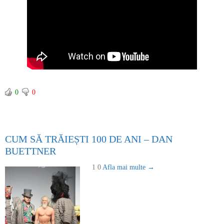
0
0
CUM SĂ TRĂIEȘTI 100 DE ANI – DAN
BUETTNER
1 0
Afla mai multe →