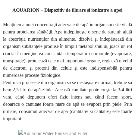
AQUARION – Dispozitiv de filtrare și ionizatre a apei
Menţinerea unei concentraţii adecvate de apă în organism este vitală
pentru protejarea sănătăţii. Apa îndeplineşte o serie de sarcini: ajută
la absorbţia nutrienţilor din alimente, dizolvă şi îndepărtează din
organism substanţele produse în timpul metabolismului, joacă un rol
crucial în menţinerea constantă a temperaturii corporale (evaporare,
transpiraţie), protejează cele mai importante organe, reglează nivelul
de electroni şi protoni din celule şi este indispensabilă pentru
numeroase procese fiziologice.
Pentru ca procesele din organism să se desfăşoare normal, trebuie să
bem 2,5 litri de apă zilnic. Această cantitate poate creşte la 3-4 litri
vara, când depunem efort fizic intens sau când facem sport,
deoarece o cantitate foarte mare de apă se evaporă prin piele. Prin
urmare, consumul adecvat de apă (cantitativ şi calitativ) este foarte
important.