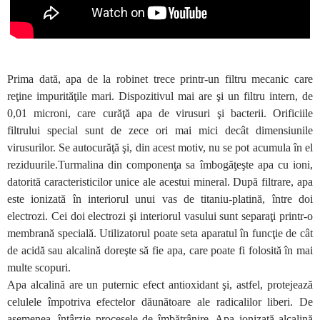
Prima dată, apa de la robinet trece printr-un filtru mecanic care
reţine impurităţile mari. Dispozitivul mai are şi un filtru intern, de
0,01 microni, care curăţă apa de virusuri şi bacterii. Orificiile
filtrului special sunt de zece ori mai mici decât dimensiunile
virusurilor. Se autocurăţă şi, din acest motiv, nu se pot acumula în el
reziduurile.Turmalina din componenţa sa îmbogăţeşte apa cu ioni,
datorită caracteristicilor unice ale acestui mineral. După filtrare, apa
este ionizată în interiorul unui vas de titaniu-platină, între doi
electrozi. Cei doi electrozi şi interiorul vasului sunt separaţi printr-o
membrană specială. Utilizatorul poate seta aparatul în funcţie de cât
de acidă sau alcalină doreşte să fie apa, care poate fi folosită în mai
multe scopuri.
Apa alcalină are un puternic efect antioxidant şi, astfel, protejează
celulele împotriva efectelor dăunătoare ale radicalilor liberi. De
asemenea, întârzie procesele de îmbătrânire. Apa ionizată alcalină