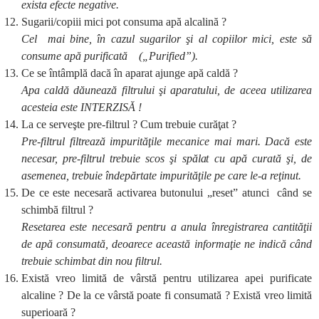
exista efecte negative.
Sugarii/copiii mici pot consuma apă alcalină ?
Cel mai bine, în cazul sugarilor şi al copiilor mici, este să
consume apă purificată („Purified”).
Ce se întâmplă dacă în aparat ajunge apă caldă ?
Apa caldă dăunează filtrului şi aparatului, de aceea utilizarea
acesteia este INTERZISĂ !
La ce serveşte pre-filtrul ? Cum trebuie curăţat ?
Pre-filtrul filtrează impurităţile mecanice mai mari. Dacă este
necesar, pre-filtrul trebuie scos şi spălat cu apă curată şi, de
asemenea, trebuie îndepărtate impurităţile pe care le-a reţinut.
De ce este necesară activarea butonului „reset” atunci când se
schimbă filtrul ?
Resetarea este necesară pentru a anula înregistrarea cantităţii
de apă consumată, deoarece această informaţie ne indică când
trebuie schimbat din nou filtrul.
Există vreo limită de vârstă pentru utilizarea apei purificate
alcaline ? De la ce vârstă poate fi consumată ? Există vreo limită
superioară ?