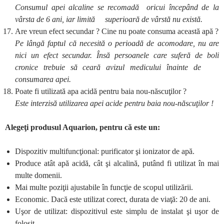
Consumul apei alcaline se recomadă oricui începând de la
vârsta de 6 ani, iar limită superioară de vârstă nu există.
Are vreun efect secundar ? Cine nu poate consuma această apă ?
Pe lângă faptul că necesită o perioadă de acomodare, nu are
nici un efect secundar. Însă persoanele care suferă de boli
cronice trebuie să ceară avizul medicului înainte de
consumarea apei.
Poate fi utilizată apa acidă pentru baia nou-născuţilor ?
Este interzisă utilizarea apei acide pentru baia nou-născuţilor !
Alegeţi produsul Aquarion, pentru că este un:
Dispozitiv multifuncţional: purificator şi ionizator de apă.
Produce atât apă acidă, cât şi alcalină, putând fi utilizat în mai
multe domenii.
Mai multe poziţii ajustabile în funcţie de scopul utilizării.
Economic. Dacă este utilizat corect, durata de viaţă: 20 de ani.
Uşor de utilizat: dispozitivul este simplu de instalat şi uşor de
folosit.