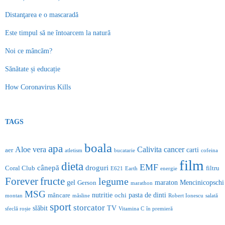
Distanţarea e o mascaradă
Este timpul să ne întoarcem la natură
Noi ce mâncăm?
Sănătate și educație
How Coronavirus Kills
TAGS
boala
apa
Aloe vera
Calivita
cancer
carti
aer
atletism
bucatarie
cofeina
film
dieta
EMF
cânepă
droguri
Coral Club
filtru
E621
Earth
energie
Forever
fructe
legume
gel
maraton
Mencinicopschi
Gerson
marathon
MSG
nutritie
pasta de dinti
mâncare
ochi
montan
măsline
Robert Ionescu
salată
sport
storcator
slăbit
TV
sfeclă roșie
Vitamina C
în premieră