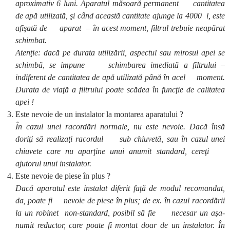
aproximativ 6 luni. Aparatul măsoară permanent cantitatea
de apă utilizată, şi când această cantitate ajunge la 4000 l, este
afişată de aparat – în acest moment, filtrul trebuie neapărat
schimbat.
Atenţie: dacă pe durata utilizării, aspectul sau mirosul apei se
schimbă, se impune schimbarea imediată a filtrului –
indiferent de cantitatea de apă utilizată până în acel moment.
Durata de viaţă a filtrului poate scădea în funcţie de calitatea
apei !
Este nevoie de un instalator la montarea aparatului ?
În cazul unei racordări normale, nu este nevoie. Dacă însă
doriţi să realizaţi racordul sub chiuvetă, sau în cazul unei
chiuvete care nu aparţine unui anumit standard, cereţi
ajutorul unui instalator.
Este nevoie de piese în plus ?
Dacă aparatul este instalat diferit faţă de modul recomandat,
da, poate fi nevoie de piese în plus; de ex. în cazul racordării
la un robinet non-standard, posibil să fie necesar un aşa-
numit reductor, care poate fi montat doar de un instalator. În