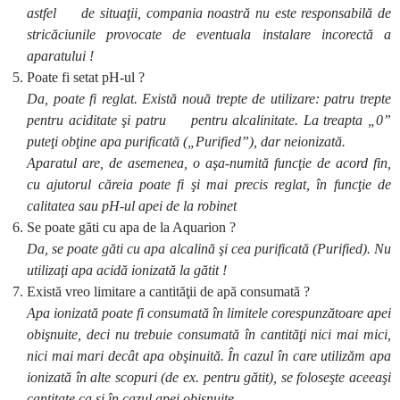
astfel de situaţii, compania noastră nu este responsabilă de
stricăciunile provocate de eventuala instalare incorectă a
aparatului !
Poate fi setat pH-ul ?
Da, poate fi reglat. Există nouă trepte de utilizare: patru trepte
pentru aciditate şi patru pentru alcalinitate. La treapta „0”
puteţi obţine apa purificată („Purified”), dar neionizată.
Aparatul are, de asemenea, o aşa-numită funcţie de acord fin,
cu ajutorul căreia poate fi şi mai precis reglat, în funcţie de
calitatea sau pH-ul apei de la robinet
Se poate găti cu apa de la Aquarion ?
Da, se poate găti cu apa alcalină şi cea purificată (Purified). Nu
utilizaţi apa acidă ionizată la gătit !
Există vreo limitare a cantităţii de apă consumată ?
Apa ionizată poate fi consumată în limitele corespunzătoare apei
obişnuite, deci nu trebuie consumată în cantităţi nici mai mici,
nici mai mari decât apa obşinuită. În cazul în care utilizăm apa
ionizată în alte scopuri (de ex. pentru gătit), se foloseşte aceeaşi
cantitate ca şi în cazul apei obişnuite.