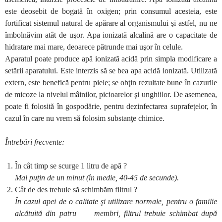
este deosebit de bogată în oxigen; prin consumul acesteia, este
fortificat sistemul natural de apărare al organismului şi astfel, nu ne
îmbolnăvim atât de uşor. Apa ionizată alcalină are o capacitate de
hidratare mai mare, deoarece pătrunde mai uşor în celule.
Aparatul poate produce apă ionizată acidă prin simpla modificare a
setării aparatului. Este interzis să se bea apa acidă ionizată. Utilizată
extern, este benefică pentru piele; se obţin rezultate bune în cazurile
de micoze la nivelul mâinilor, picioarelor şi unghiilor. De asemenea,
poate fi folosită în gospodărie, pentru dezinfectarea suprafeţelor, în
cazul în care nu vrem să folosim substanţe chimice.
Întrebări frecvente:
În cât timp se scurge 1 litru de apă ?
Mai puţin de un minut (în medie, 40-45 de secunde).
Cât de des trebuie să schimbăm filtrul ?
În cazul apei de o calitate şi utilizare normale, pentru o familie
alcătuită din patru membri, filtrul trebuie schimbat după