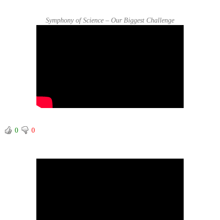
Symphony of Science – Our Biggest Challenge
0
0