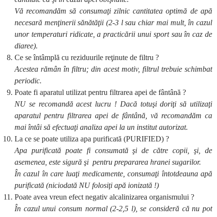
Vă recomandăm să consumaţi zilnic cantitatea optimă de apă
necesară menţinerii sănătăţii (2-3 l sau chiar mai mult, în cazul
unor temperaturi ridicate, a practicării unui sport sau în caz de
diaree).
Ce se întâmplă cu reziduurile reţinute de filtru ?
Acestea rămân în filtru; din acest motiv, filtrul trebuie schimbat
periodic.
Poate fi aparatul utilizat pentru filtrarea apei de fântână ?
NU se recomandă acest lucru ! Dacă totuşi doriţi să utilizaţi
aparatul pentru filtrarea apei de fântână, vă recomandăm ca
mai întâi să efectuaţi analiza apei la un institut autorizat.
La ce se poate utiliza apa purificată (PURIFIED) ?
Apa purificată poate fi consumată şi de către copii, şi, de
asemenea, este sigură şi pentru prepararea hranei sugarilor.
În cazul în care luaţi medicamente, consumaţi întotdeauna apă
purificată (niciodată NU folosiţi apă ionizată !)
Poate avea vreun efect negativ alcalinizarea organismului ?
În cazul unui consum normal (2-2,5 l), se consideră că nu pot