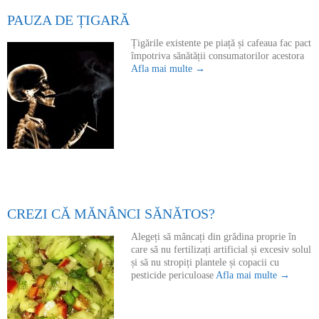
PAUZA DE ȚIGARĂ
Țigările existente pe piață și cafeaua fac pact
împotriva sănătății consumatorilor acestora
Afla mai multe →
CREZI CĂ MĂNÂNCI SĂNĂTOS?
Alegeți să mâncați din grădina proprie în
care să nu fertilizați artificial și excesiv solul
și să nu stropiți plantele și copacii cu
pesticide periculoase
Afla mai multe →