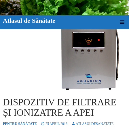
Atlasul de Sănătate
SKIP TO CONTENT
DISPOZITIV DE FILTRARE
ȘI IONIZATRE A APEI
PENTRU SĂNĂTATE
25 APRIL 2016
ATLASULDESANATATE