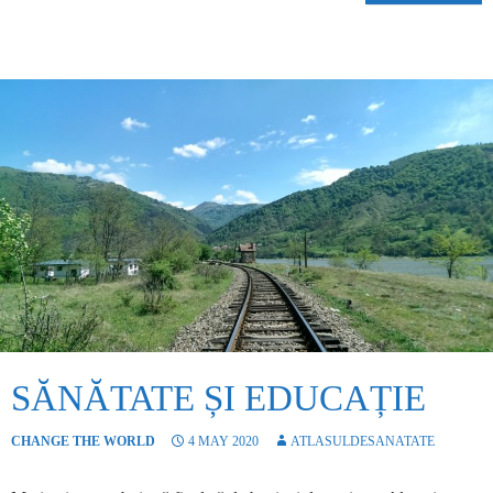
SĂNĂTATE ȘI EDUCAȚIE
CHANGE THE WORLD
4 MAY 2020
ATLASULDESANATATE