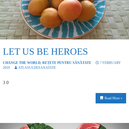
LET US BE HEROES
CHANGE THE WORLD
,
REȚETE PENTRU SĂNĂTATE
7 FEBRUARY
2019
ATLASULDESANATATE
3 0
Read More »