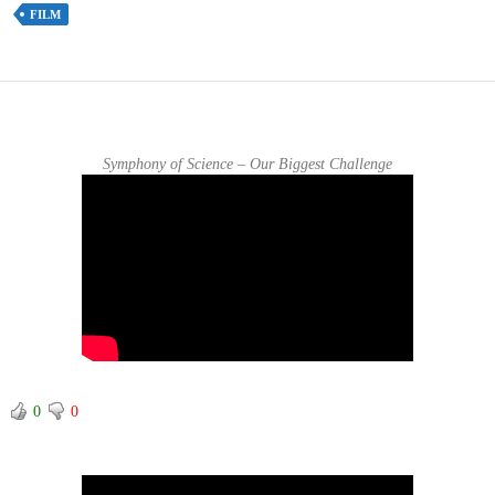
FILM
Symphony of Science – Our Biggest Challenge
0
0