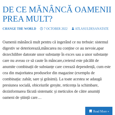
DE CE MĂNÂNCĂ OAMENII
PREA MULT?
CHANGE THE WORLD
7 OCTOBER 2022
ATLASULDESANATATE
Oamenii mănâncă mult pentru că ingerând ce nu trebuie: sistemul
digestiv se deteriorează,mâncarea nu conține ce au nevoie,apar
dezechilibre datorate unor substanțe în exces sau a unor substanțe
care nu aveau ce să caute în mâncare,creierul este păcălit de
anumite combinații de substanțe care creează dependență, cum este
cea din majoritatea produselor din magazine (exemplu de
combinația: zahăr, sare și grăsimi). La toate acestea se adaugă
presiunea socială, obiceiurile greșite, reticența la schimbare,
dezinformarea făcută sistematic și meticulos de către anumiți
oameni de știință care…
Read More »