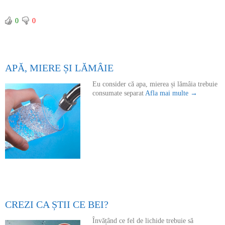
0
0
APĂ, MIERE ȘI LĂMÂIE
Eu consider că apa, mierea și lămâia trebuie
consumate separat
Afla mai multe →
CREZI CA ȘTII CE BEI?
Învățând ce fel de lichide trebuie să