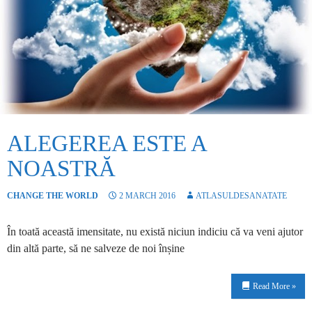
ALEGEREA ESTE A
NOASTRĂ
CHANGE THE WORLD
2 MARCH 2016
ATLASULDESANATATE
În toată această imensitate, nu există niciun indiciu că va veni ajutor
din altă parte, să ne salveze de noi înșine
Read More »