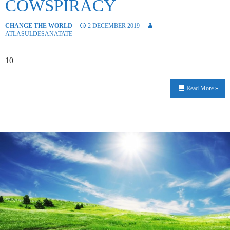
COWSPIRACY
CHANGE THE WORLD
2 DECEMBER 2019
ATLASULDESANATATE
10
Read More »