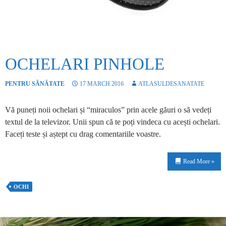
OCHELARI PINHOLE
PENTRU SĂNĂTATE
17 MARCH 2016
ATLASULDESANATATE
Vă puneți noii ochelari și “miraculos” prin acele găuri o să vedeți
textul de la televizor. Unii spun că te poți vindeca cu acești ochelari.
Faceți teste și aștept cu drag comentariile voastre.
Read More »
OCHI