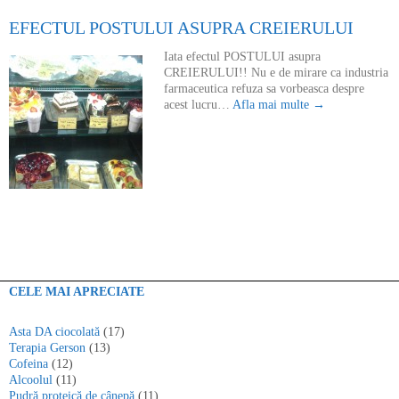
EFECTUL POSTULUI ASUPRA CREIERULUI
Iata efectul POSTULUI asupra
CREIERULUI!! Nu e de mirare ca industria
farmaceutica refuza sa vorbeasca despre
acest lucru…
Afla mai multe →
CELE MAI APRECIATE
Asta DA ciocolată
(17)
Terapia Gerson
(13)
Cofeina
(12)
Alcoolul
(11)
Pudră proteică de cânepă
(11)