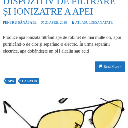
DISPOZITIV DE FILTRARE
ȘI IONIZATRE A APEI
PENTRU SĂNĂTATE
25 APRIL 2016
ATLASULDESANATATE
Produce apă ionizată filtrând apa de robinet de mai multe ori, apoi
purificând-o de clor şi separând-o electric. În urma separării
electrice, apa dobândeşte un pH alcalin sau acid
Read More »
APA
CALIVITA