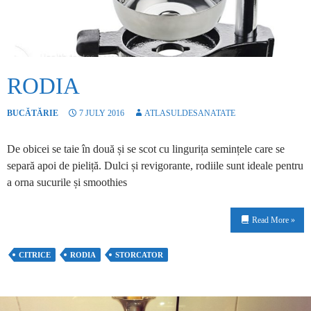
RODIA
BUCĂTĂRIE
7 JULY 2016
ATLASULDESANATATE
De obicei se taie în două și se scot cu lingurița semințele care se
separă apoi de pieliță. Dulci și revigorante, rodiile sunt ideale pentru
a orna sucurile și smoothies
Read More »
CITRICE
RODIA
STORCATOR