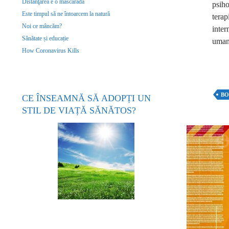
Distanţarea e o mascaradă
psiho
Este timpul să ne întoarcem la natură
terap
Noi ce mâncăm?
inter
Sănătate și educație
uman 
How Coronavirus Kills
BO
CE ÎNSEAMNĂ SĂ ADOPȚI UN
STIL DE VIAȚĂ SĂNĂTOS?