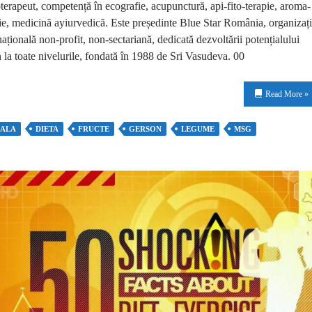
terapeut, competență în ecografie, acupunctură, api-fito-terapie, aroma-
ie, medicină ayiurvedică. Este președinte Blue Star România, organizaț
națională non-profit, non-sectariană, dedicată dezvoltării potențialului
la toate nivelurile, fondată în 1988 de Sri Vasudeva. 00
Read More »
ALA
DIETA
FRUCTE
GERSON
LEGUME
MSG