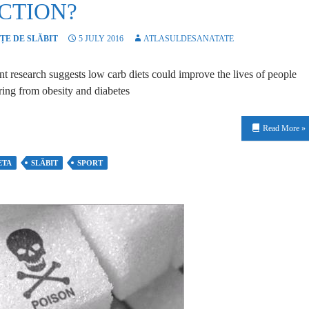
ICTION?
ȚE DE SLĂBIT
5 JULY 2016
ATLASULDESANATATE
t research suggests low carb diets could improve the lives of people
ring from obesity and diabetes
Read More »
ETA
SLĂBIT
SPORT