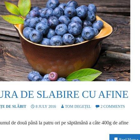
URA DE SLABIRE CU AFINE
ȚE DE SLĂBIT
8 JULY 2016
TOM DEGEȚEL
2 COMMENTS
mul de două până la patru ori pe săptămână a câte 400g de afine
Read More »