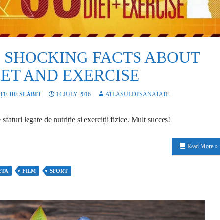
0 SHOCKING FACTS ABOUT
IET AND EXERCISE
ȚE DE SLĂBIT
14 JULY 2016
ATLASULDESANATATE
 sfaturi legate de nutriție și exerciții fizice. Mult succes!
Read More »
ETA
FILM
SPORT