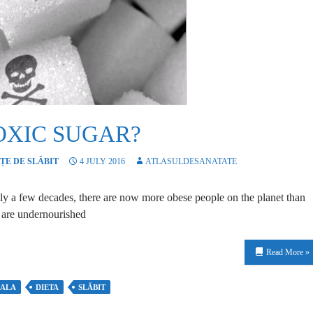
OXIC SUGAR?
ȚE DE SLĂBIT
4 JULY 2016
ATLASULDESANATATE
ly a few decades, there are now more obese people on the planet than
 are undernourished
Read More »
ALA
DIETA
SLĂBIT