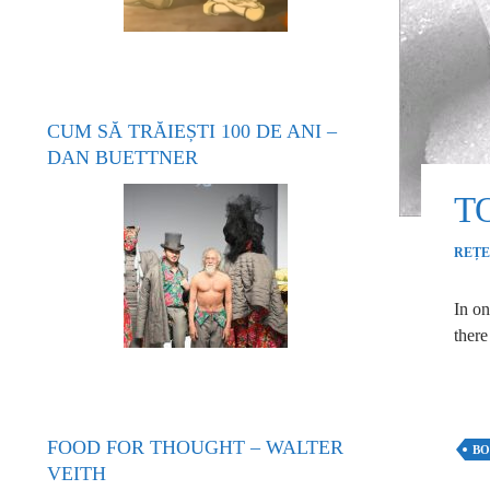
CUM SĂ TRĂIEȘTI 100 DE ANI –
DAN BUETTNER
T
REȚE
In on
there
FOOD FOR THOUGHT – WALTER
BO
VEITH