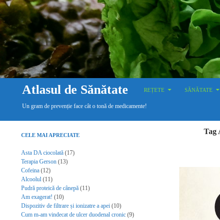
SKIP TO CONTENT
Search
Atlasul de Sănătate
REȚETE
SĂNĂTATE
Un gram de prevenție face cât o tonă de medicamente!
Tag 
CELE MAI APRECIATE
Asta DA ciocolată
(17)
Terapia Gerson
(13)
Cofeina
(12)
Alcoolul
(11)
Pudră proteică de cânepă
(11)
Am exagerat!
(10)
Dispozitiv de filtrare și ionizatre a apei
(10)
Cum m-am vindecat de ulcer duodenal cronic
(9)