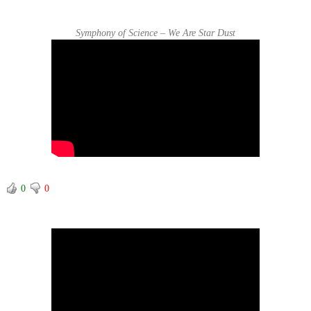
Symphony of Science – We Are Star Dust
0
0