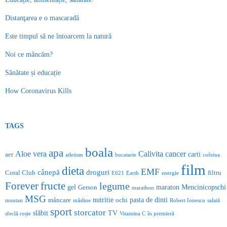
Distanţarea e o mascaradă
Este timpul să ne întoarcem la natură
Noi ce mâncăm?
Sănătate și educație
How Coronavirus Kills
TAGS
boala
apa
Aloe vera
Calivita
cancer
carti
aer
atletism
bucatarie
cofeina
film
dieta
EMF
cânepă
droguri
Coral Club
filtru
E621
Earth
energie
Forever
fructe
legume
gel
maraton
Mencinicopschi
Gerson
marathon
MSG
nutritie
pasta de dinti
mâncare
ochi
montan
măsline
Robert Ionescu
salată
sport
storcator
slăbit
TV
sfeclă roșie
Vitamina C
în premieră