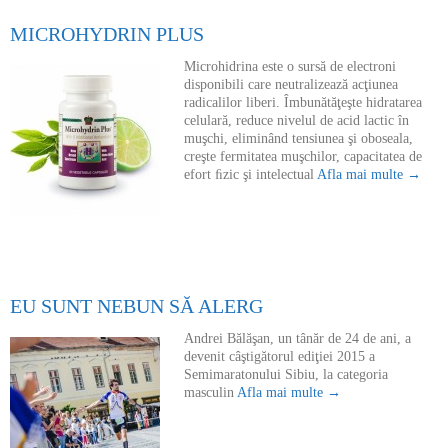
MICROHYDRIN PLUS
Microhidrina este o sursă de electroni
disponibili care neutralizează acţiunea
radicalilor liberi. Îmbunătăţeşte hidratarea
celulară, reduce nivelul de acid lactic în
muşchi, eliminând tensiunea şi oboseala,
creşte fermitatea muşchilor, capacitatea de
efort ﬁzic şi intelectual
Afla mai multe →
EU SUNT NEBUN SĂ ALERG
Andrei Bălăşan, un tânăr de 24 de ani, a
devenit câştigătorul ediţiei 2015 a
Semimaratonului Sibiu, la categoria
masculin
Afla mai multe →