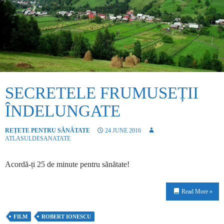
SECRETELE FRUMUSEȚII
ÎNDELUNGATE
REȚETE PENTRU SĂNĂTATE
24 JUNE 2016
ATLASULDESANATATE
Acordă-ți 25 de minute pentru sănătate!
Read More »
FILM
ROBERT IONESCU