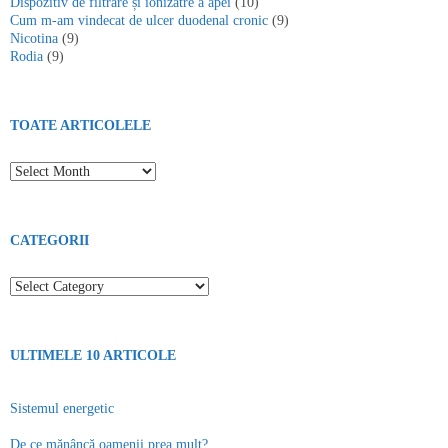
Dispozitiv de filtrare și ionizatre a apei
(10)
Cum m-am vindecat de ulcer duodenal cronic
(9)
Nicotina
(9)
Rodia
(9)
TOATE ARTICOLELE
Toate articolele
CATEGORII
Categorii
ULTIMELE 10 ARTICOLE
Sistemul energetic
De ce mănâncă oamenii prea mult?