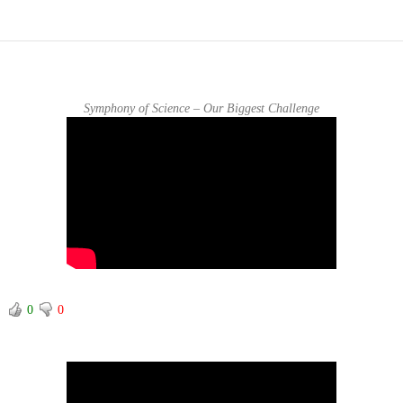
Symphony of Science – Our Biggest Challenge
0
0