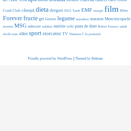
aer
atletism
bucatarie
cofeina
film
dieta
EMF
cânepă
droguri
Coral Club
filtru
E621
Earth
energie
Forever
fructe
legume
gel
maraton
Mencinicopschi
Gerson
marathon
MSG
nutritie
pasta de dinti
mâncare
ochi
montan
măsline
Robert Ionescu
salată
sport
storcator
slăbit
TV
sfeclă roșie
Vitamina C
în premieră
Proudly powered by WordPress
||
Themed by Ridizain