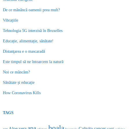
De ce mănâncă oamenii prea mult?
Vibrațiile
Tehnologia 5G interzisă în Bruxelles
Educație, alimentație, sănătate!
Distanţarea e o mascaradă
Este timpul să ne întoarcem la natură
Noi ce mâncăm?
Sănătate și educație
How Coronavirus Kills
TAGS
boala
apa
Aloe vera
Calivita
cancer
carti