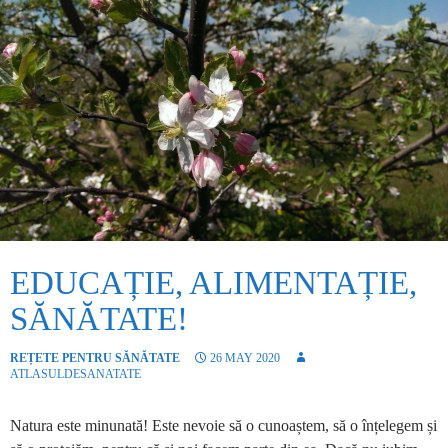
EDUCAȚIE, ALIMENTAȚIE,
SĂNĂTATE!
REȚETE PENTRU SĂNĂTATE
26 MAY 2020
ATLASULDESANATATE
Natura este minunată! Este nevoie să o cunoaștem, să o înțelegem și