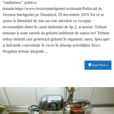
"multumesc" printr-o
donatie:https://www.trezireainteligentei.ro/donatii/Publicată de
Trezirea Inteligentei pe Duminică, 29 decembrie 2019 Tot ce se
spune in filmulețul de mai sus este adevărat cu excepția
recomandării dietei în cazul diabetului de tip 2, și anume: Trebuie
renunțat la toate sursele da grăsimi indiferent de natura lor! Trebuie
reduși stimulii care generează grăsimi în organism: sarea, lipsa apei
și dulciurile concentrate în exces în absența activităților fizice.
Neapărat trebuie adoptată…
Read More »