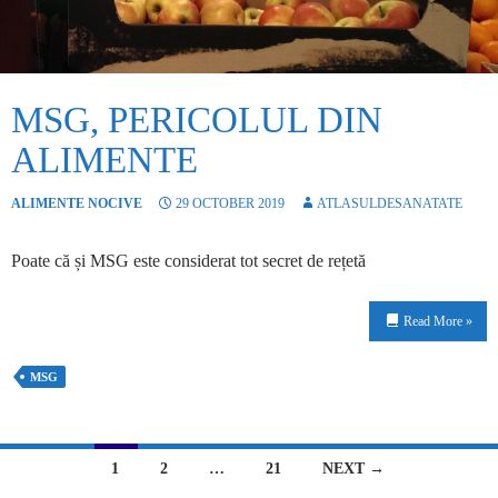
MSG, PERICOLUL DIN
ALIMENTE
ALIMENTE NOCIVE
29 OCTOBER 2019
ATLASULDESANATATE
Poate că și MSG este considerat tot secret de rețetă
Read More »
MSG
1
2
…
21
NEXT →