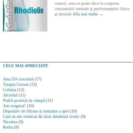
central, ceea ce poate duce la creşterea
concentrării mentale şi performanţelor fizice
şi mentale
Afla mai multe →
CELE MAI APRECIATE
Asta DA ciocolată
(17)
Terapia Gerson
(13)
Cofeina
(12)
Alcoolul
(11)
Pudră proteică de cânepă
(11)
Am exagerat!
(10)
Dispozitiv de filtrare și ionizatre a apei
(10)
Cum m-am vindecat de ulcer duodenal cronic
(9)
Nicotina
(9)
Rodia
(9)