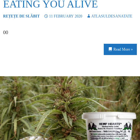
EATING YOU ALIVE
REȚEȚE DE SLĂBIT
11 FEBRUARY 2020
ATLASULDESANATATE
00
Read More »