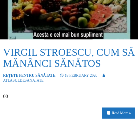
VIRGIL STROESCU, CUM SĂ
MĂNÂNCI SĂNĂTOS
REȚETE PENTRU SĂNĂTATE
18 FEBRUARY 2020
ATLASULDESANATATE
00
Read More »