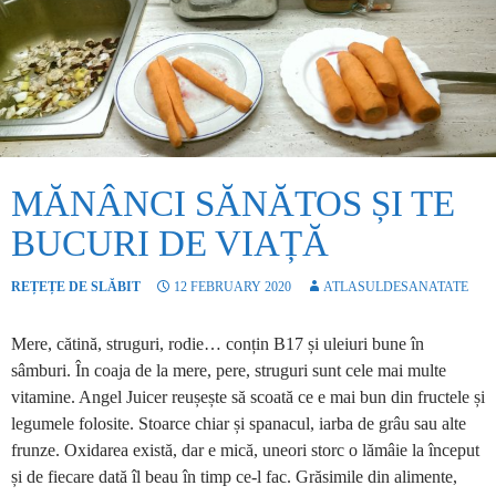
MĂNÂNCI SĂNĂTOS ȘI TE
BUCURI DE VIAȚĂ
REȚEȚE DE SLĂBIT
12 FEBRUARY 2020
ATLASULDESANATATE
Mere, cătină, struguri, rodie… conțin B17 și uleiuri bune în
sâmburi. În coaja de la mere, pere, struguri sunt cele mai multe
vitamine. Angel Juicer reușește să scoată ce e mai bun din fructele și
legumele folosite. Stoarce chiar și spanacul, iarba de grâu sau alte
frunze. Oxidarea există, dar e mică, uneori storc o lămâie la început
și de fiecare dată îl beau în timp ce-l fac. Grăsimile din alimente,