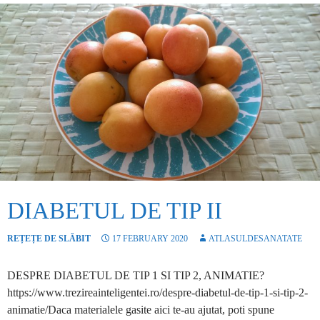
DIABETUL DE TIP II
REȚEȚE DE SLĂBIT
17 FEBRUARY 2020
ATLASULDESANATATE
DESPRE DIABETUL DE TIP 1 SI TIP 2, ANIMATIE?
https://www.trezireainteligentei.ro/despre-diabetul-de-tip-1-si-tip-2-
animatie/Daca materialele gasite aici te-au ajutat, poti spune