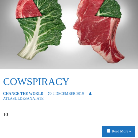
COWSPIRACY
CHANGE THE WORLD
2 DECEMBER 2019
ATLASULDESANATATE
10
Read More »