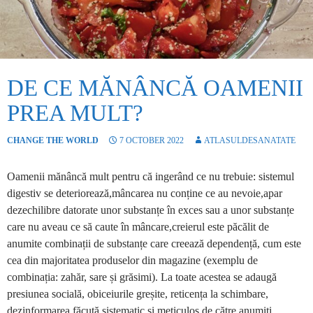
DE CE MĂNÂNCĂ OAMENII
PREA MULT?
CHANGE THE WORLD
7 OCTOBER 2022
ATLASULDESANATATE
Oamenii mănâncă mult pentru că ingerând ce nu trebuie: sistemul
digestiv se deteriorează,mâncarea nu conține ce au nevoie,apar
dezechilibre datorate unor substanțe în exces sau a unor substanțe
care nu aveau ce să caute în mâncare,creierul este păcălit de
anumite combinații de substanțe care creează dependență, cum este
cea din majoritatea produselor din magazine (exemplu de
combinația: zahăr, sare și grăsimi). La toate acestea se adaugă
presiunea socială, obiceiurile greșite, reticența la schimbare,
dezinformarea făcută sistematic și meticulos de către anumiți