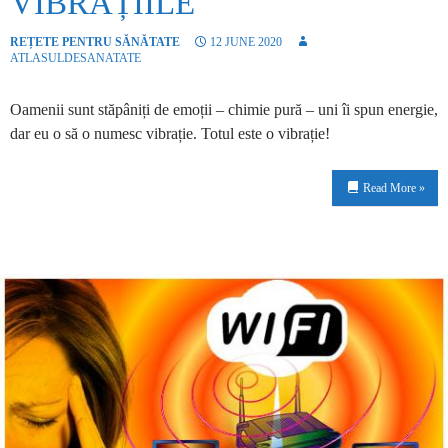
VIBRAȚIILE
REȚETE PENTRU SĂNĂTATE
12 JUNE 2020
ATLASULDESANATATE
Oamenii sunt stăpâniți de emoții – chimie pură – uni îi spun energie,
dar eu o să o numesc vibrație. Totul este o vibrație!
Read More »