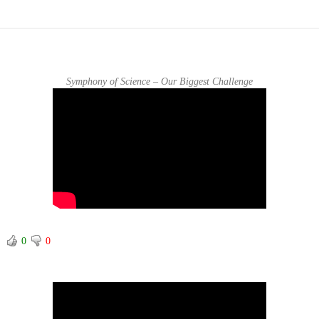
Posts navigation
Symphony of Science – Our Biggest Challenge
0
0