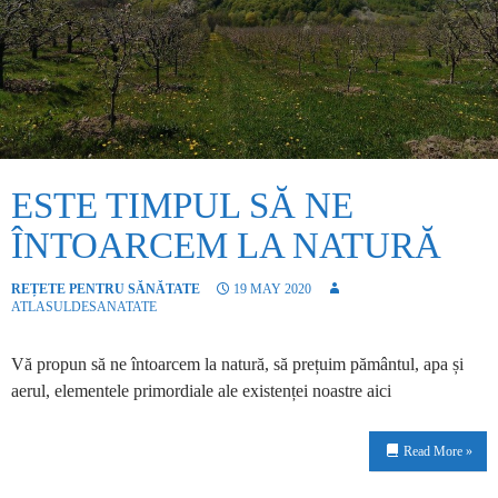
ESTE TIMPUL SĂ NE
ÎNTOARCEM LA NATURĂ
REȚETE PENTRU SĂNĂTATE
19 MAY 2020
ATLASULDESANATATE
Vă propun să ne întoarcem la natură, să prețuim pământul, apa și
aerul, elementele primordiale ale existenței noastre aici
Read More »