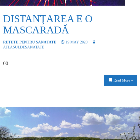
DISTANŢAREA E O
MASCARADĂ
REȚETE PENTRU SĂNĂTATE
19 MAY 2020
ATLASULDESANATATE
00
Read More »