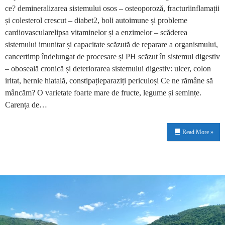
ce? demineralizarea sistemului osos – osteoporoză, fracturiinflamații
și colesterol crescut – diabet2, boli autoimune și probleme
cardiovascularelipsa vitaminelor și a enzimelor – scăderea
sistemului imunitar și capacitate scăzută de reparare a organismului,
cancertimp îndelungat de procesare și PH scăzut în sistemul digestiv
– oboseală cronică și deteriorarea sistemului digestiv: ulcer, colon
iritat, hernie hiatală, constipațieparaziți periculoși Ce ne rămâne să
mâncăm? O varietate foarte mare de fructe, legume și semințe.
Carența de…
Read More »