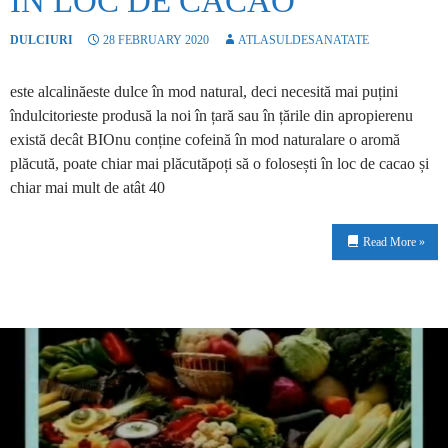
ÎN LOC DE CACAO
DULCIURI
28 FEBRUARY 2020
ATLASULDESANATATE
este alcalinăeste dulce în mod natural, deci necesită mai puțini
îndulcitorieste produsă la noi în țară sau în țările din apropierenu
există decât BIOnu conține cofeină în mod naturalare o aromă
plăcută, poate chiar mai plăcutăpoți să o folosești în loc de cacao și
chiar mai mult de atât 40
Read More »