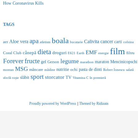
How Coronavirus Kills
TAGS
boala
apa
Aloe vera
Calivita
cancer
carti
aer
atletism
bucatarie
cofeina
film
dieta
EMF
cânepă
droguri
Coral Club
filtru
E621
Earth
energie
Forever
fructe
legume
gel
maraton
Mencinicopschi
Gerson
marathon
MSG
nutritie
pasta de dinti
mâncare
ochi
montan
măsline
Robert Ionescu
salată
sport
storcator
slăbit
TV
sfeclă roșie
Vitamina C
în premieră
Proudly powered by WordPress
||
Themed by Ridizain