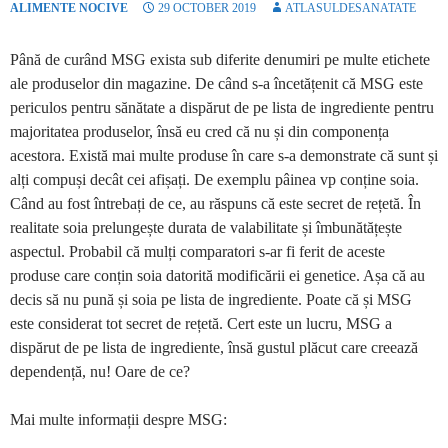
ALIMENTE NOCIVE
29 OCTOBER 2019
ATLASULDESANATATE
Până de curând MSG exista sub diferite denumiri pe multe etichete
ale produselor din magazine. De când s-a încetățenit că MSG este
periculos pentru sănătate a dispărut de pe lista de ingrediente pentru
majoritatea produselor, însă eu cred că nu și din componența
acestora. Există mai multe produse în care s-a demonstrate că sunt și
alți compuși decât cei afișați. De exemplu pâinea vp conține soia.
Când au fost întrebați de ce, au răspuns că este secret de rețetă. În
realitate soia prelungește durata de valabilitate și îmbunătățește
aspectul. Probabil că mulți comparatori s-ar fi ferit de aceste
produse care conțin soia datorită modificării ei genetice. Așa că au
decis să nu pună și soia pe lista de ingrediente. Poate că și MSG
este considerat tot secret de rețetă. Cert este un lucru, MSG a
dispărut de pe lista de ingrediente, însă gustul plăcut care creează
dependență, nu! Oare de ce?
Mai multe informații despre MSG: