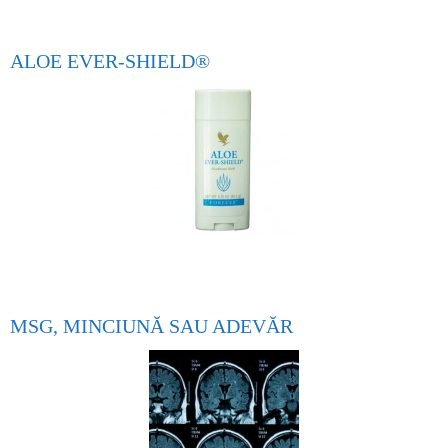
ALOE EVER-SHIELD®
MSG, MINCIUNĂ SAU ADEVĂR