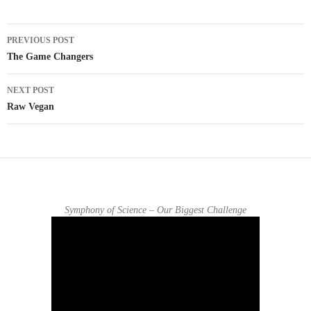
PREVIOUS POST
Post navigation
The Game Changers
NEXT POST
Raw Vegan
Symphony of Science – Our Biggest Challenge