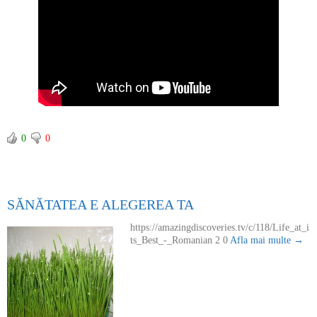
0
0
SĂNĂTATEA E ALEGEREA TA
https://amazingdiscoveries.tv/c/118/Life_at_i
ts_Best_-_Romanian 2 0
Afla mai multe →