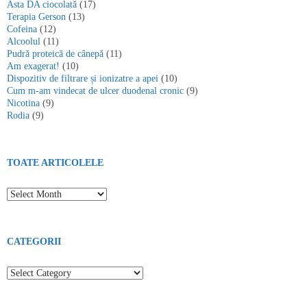
Asta DA ciocolată
(17)
Terapia Gerson
(13)
Cofeina
(12)
Alcoolul
(11)
Pudră proteică de cânepă
(11)
Am exagerat!
(10)
Dispozitiv de filtrare și ionizatre a apei
(10)
Cum m-am vindecat de ulcer duodenal cronic
(9)
Nicotina
(9)
Rodia
(9)
TOATE ARTICOLELE
Toate articolele
CATEGORII
Categorii