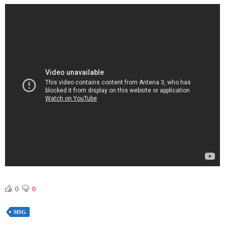
0
0
MSG