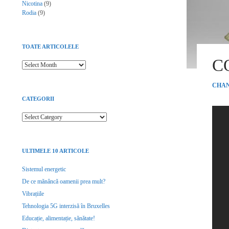
Nicotina
(9)
Rodia
(9)
TOATE ARTICOLELE
C
Toate articolele
CHAN
CATEGORII
Categorii
ULTIMELE 10 ARTICOLE
Sistemul energetic
De ce mănâncă oamenii prea mult?
Vibrațiile
Tehnologia 5G interzisă în Bruxelles
Educație, alimentație, sănătate!