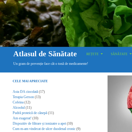
SKIP TO CONTENT
Search
Atlasul de Sănătate
REȚETE
SĂNĂTATE
Un gram de prevenție face cât o tonă de medicamente!
CELE MAI APRECIATE
Asta DA ciocolată
(17)
Terapia Gerson
(13)
Cofeina
(12)
Alcoolul
(11)
Pudră proteică de cânepă
(11)
Am exagerat!
(10)
Dispozitiv de filtrare și ionizatre a apei
(10)
Cum m-am vindecat de ulcer duodenal cronic
(9)