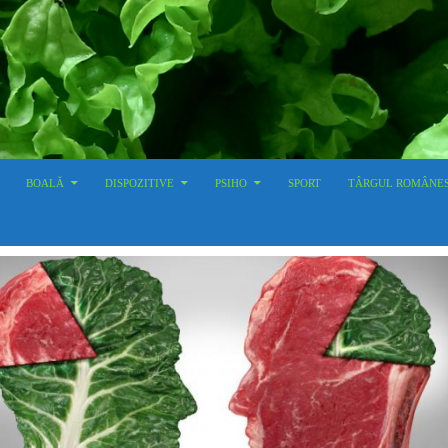
BOALĂ
DISPOZITIVE
PSIHO
SPORT
TÂRGUL ROMÂNE