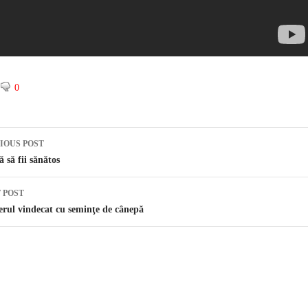
0
IOUS POST
st navigation
ă să fii sănătos
 POST
rul vindecat cu seminţe de cânepă