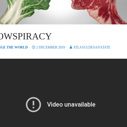
OWSPIRACY
GE THE WORLD
2 DECEMBER 2019
ATLASULDESANATATE