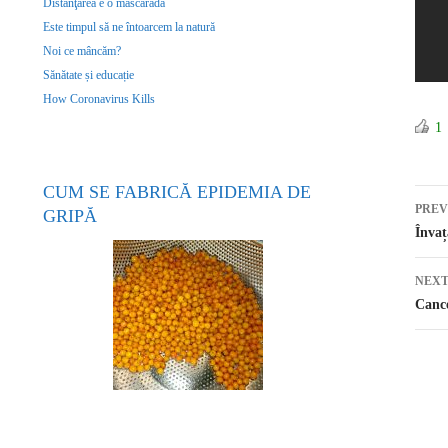
Distanţarea e o mascaradă
Este timpul să ne întoarcem la natură
Noi ce mâncăm?
Sănătate și educație
How Coronavirus Kills
1
CUM SE FABRICĂ EPIDEMIA DE
PREV
GRIPĂ
Po
Învaț
NEXT
Cance