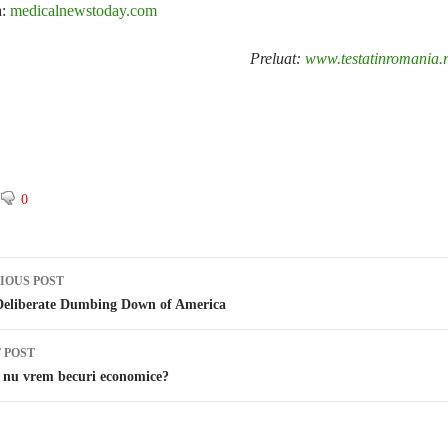
a:
medicalnewstoday.com
Preluat:
www.testatinromania.
0
IOUS POST
st navigation
Deliberate Dumbing Down of America
 POST
 nu vrem becuri economice?