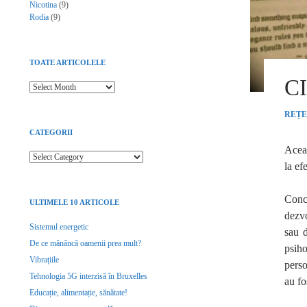
Nicotina
(9)
Rodia
(9)
TOATE ARTICOLELE
C
Toate articolele
REȚE
CATEGORII
Aceas
Categorii
la ef
Conc
ULTIMELE 10 ARTICOLE
dezvo
Sistemul energetic
sau d
De ce mănâncă oamenii prea mult?
psih
Vibrațiile
perso
Tehnologia 5G interzisă în Bruxelles
au fo
Educație, alimentație, sănătate!