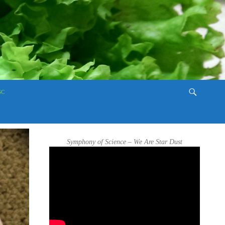
SC
Symphony of Science – We Are Star Dust