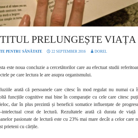
ITITUL PRELUNGEȘTE VIAȚA
TE PENTRU SĂNĂTATE
22 SEPTEMBER 2016
DOREL
ta este noua concluzie a cercetătorilor care au efectuat studii referitoa
ectele pe care lectura le are asupra organismului.
luziile arată că persoanele care citesc în mod regulat nu numai ca î
ltă funcțiile cognitive mai bine în comparație cu cele care citesc puț
eloc, dar în plus prezintă și beneficii somatice influențate de progres
o-intelectual creat de lectură. Rezultatele arată că durata de viață
anelor pasionate de lectură este cu 23% mai mare decât a celor care 
st prieteni cu cărțile.