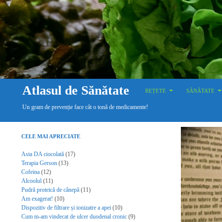
SKIP TO CONTENT
Search
Atlasul de Sănătate
REȚETE
SĂNĂTATE
Un gram de prevenție face cât o tonă de medicamente!
CELE MAI APRECIATE
Asta DA ciocolată
(17)
Terapia Gerson
(13)
Cofeina
(12)
Alcoolul
(11)
Pudră proteică de cânepă
(11)
Am exagerat!
(10)
Dispozitiv de filtrare și ionizatre a apei
(10)
Cum m-am vindecat de ulcer duodenal cronic
(9)