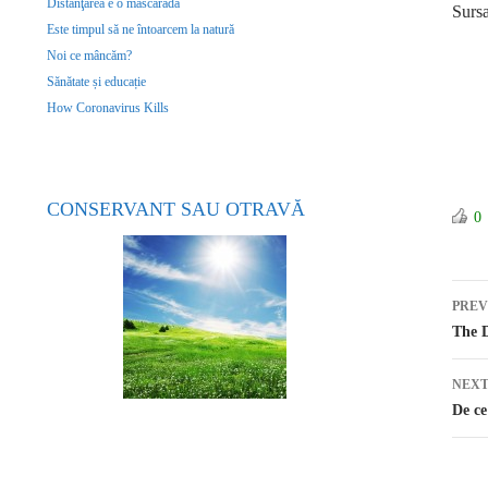
Distanţarea e o mascaradă
Surs
Este timpul să ne întoarcem la natură
Noi ce mâncăm?
Sănătate și educație
How Coronavirus Kills
CONSERVANT SAU OTRAVĂ
0
PREV
Po
The 
NEXT
De ce