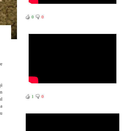
0
0
re
și
in
1
0
ul
 a
nu