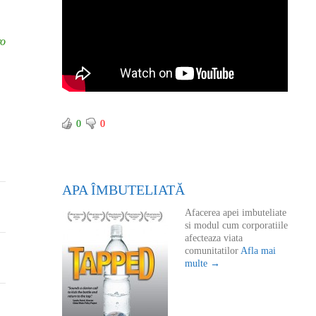
ro
0
0
APA ÎMBUTELIATĂ
Afacerea apei imbuteliate
si modul cum corporatiile
afecteaza viata
comunitatilor
Afla mai
multe →