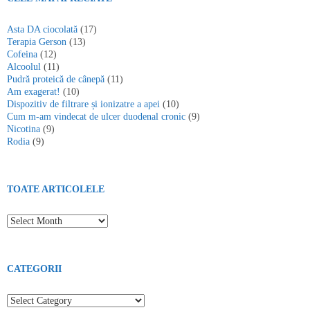
Asta DA ciocolată
(17)
Terapia Gerson
(13)
Cofeina
(12)
Alcoolul
(11)
Pudră proteică de cânepă
(11)
Am exagerat!
(10)
Dispozitiv de filtrare și ionizatre a apei
(10)
Cum m-am vindecat de ulcer duodenal cronic
(9)
Nicotina
(9)
Rodia
(9)
TOATE ARTICOLELE
Toate articolele
CATEGORII
Categorii