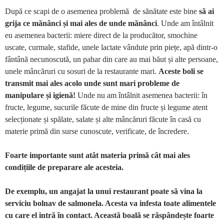
După ce scapi de o asemenea problemă de sănătate este bine
să ai
grija ce mănânci și mai ales de unde mănânci
. Unde am întâlnit
eu asemenea bacterii: miere direct de la producător, smochine
uscate, curmale, stafide, unele lactate vândute prin piețe, apă dintr-o
fântână necunoscută, un pahar din care au mai băut și alte persoane,
unele mâncăruri cu sosuri de la restaurante mari.
Aceste boli se
transmit mai ales acolo unde sunt mari probleme de
manipulare și igienă!
Unde nu am întâlnit asemenea bacterii: în
fructe, legume, sucurile făcute de mine din fructe și legume atent
selecționate și spălate, salate și alte mâncăruri făcute în casă cu
materie primă din surse cunoscute, verificate, de încredere.
Foarte importante sunt atât materia primă cât mai ales
condițiile de preparare ale acesteia.
De exemplu, un angajat la unui restaurant poate să vina la
serviciu bolnav de salmonela. Acesta va infesta toate alimentele
cu care el intră în contact. Această boală se răspândește foarte