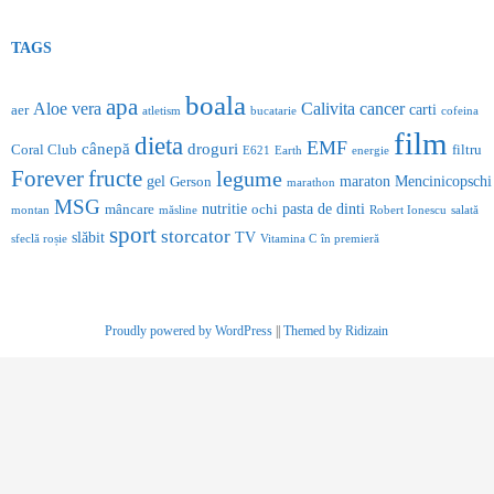
TAGS
boala
apa
Aloe vera
Calivita
cancer
carti
aer
atletism
bucatarie
cofeina
film
dieta
EMF
cânepă
droguri
Coral Club
filtru
E621
Earth
energie
Forever
fructe
legume
gel
maraton
Mencinicopschi
Gerson
marathon
MSG
nutritie
pasta de dinti
mâncare
ochi
montan
măsline
Robert Ionescu
salată
sport
storcator
slăbit
TV
sfeclă roșie
Vitamina C
în premieră
Proudly powered by WordPress
||
Themed by Ridizain