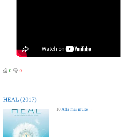
0
0
HEAL (2017)
10
Afla mai multe →