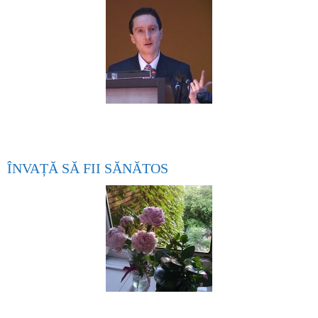
ÎNVAȚĂ SĂ FII SĂNĂTOS