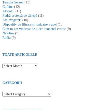
Terapia Gerson
(13)
Cofeina
(12)
Alcoolul
(11)
Pudră proteică de cânepă
(11)
Am exagerat!
(10)
Dispozitiv de filtrare și ionizatre a apei
(10)
Cum m-am vindecat de ulcer duodenal cronic
(9)
Nicotina
(9)
Rodia
(9)
TOATE ARTICOLELE
Toate articolele
CATEGORII
Categorii