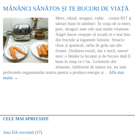
MĂNÂNCI SĂNĂTOS ȘI TE BUCURI DE VIAȚĂ
Mere, cătină, struguri, rodie… conțin B17 și
uleiuri bune în sâmburi. În coaja de la mere,
pere, struguri sunt cele mai multe vitamine.
Angel Juicer reușește să scoată ce e mai bun
din fructele și legumele folosite. Stoarce
chiar și spanacul, iarba de grâu sau alte
frunze. Oxidarea există, dar e mică, uneori
storc o lămâie la început și de fiecare dată îl
beau în timp ce-l fac. Grăsimile din
alimente, indiferent de natura lor, nu sunt
preferatele organismului nostru pentru a produce energie și…
Afla mai
multe →
CELE MAI APRECIATE
Asta DA ciocolată
(17)