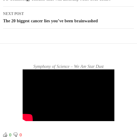
Post navigation
NEXT POST
The 20 biggest cancer lies you’ve been brainwashed
Symphony of Science – We Are Star Dust
0
0