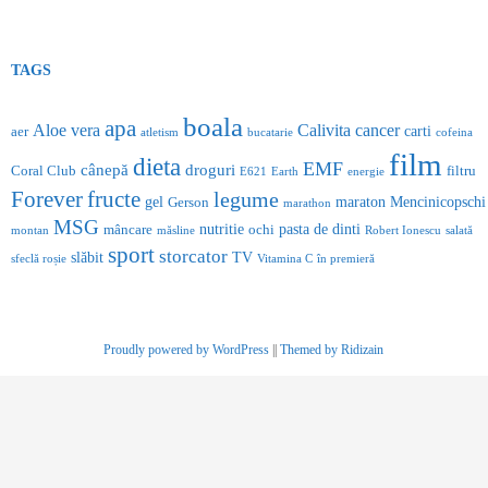
TAGS
boala
apa
Aloe vera
Calivita
cancer
carti
aer
atletism
bucatarie
cofeina
film
dieta
EMF
cânepă
droguri
Coral Club
filtru
E621
Earth
energie
Forever
fructe
legume
gel
maraton
Mencinicopschi
Gerson
marathon
MSG
nutritie
pasta de dinti
mâncare
ochi
montan
măsline
Robert Ionescu
salată
sport
storcator
slăbit
TV
sfeclă roșie
Vitamina C
în premieră
Proudly powered by WordPress
||
Themed by Ridizain