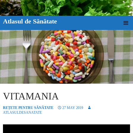
Atlasul de Sănătate
SKIP TO CONTENT
VITAMANIA
REȚETE PENTRU SĂNĂTATE
27 MAY 2019
ATLASULDESANATATE