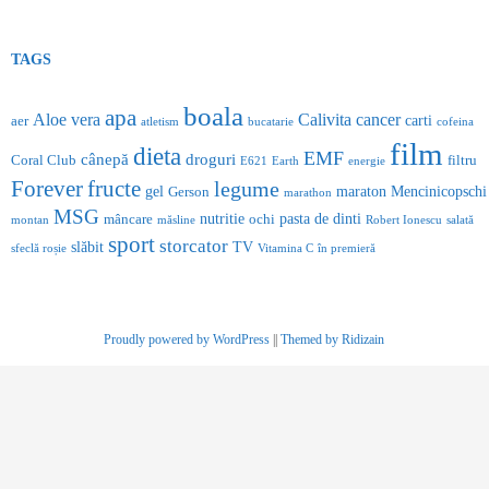
TAGS
boala
apa
Aloe vera
Calivita
cancer
carti
aer
atletism
bucatarie
cofeina
film
dieta
EMF
cânepă
droguri
Coral Club
filtru
E621
Earth
energie
Forever
fructe
legume
gel
maraton
Mencinicopschi
Gerson
marathon
MSG
nutritie
pasta de dinti
mâncare
ochi
montan
măsline
Robert Ionescu
salată
sport
storcator
slăbit
TV
sfeclă roșie
Vitamina C
în premieră
Proudly powered by WordPress
||
Themed by Ridizain