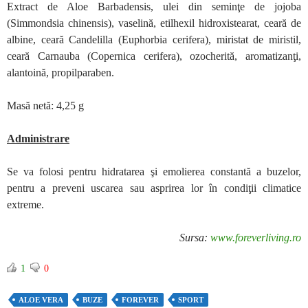
Extract de Aloe Barbadensis, ulei din seminţe de jojoba
(Simmondsia chinensis), vaselină, etilhexil hidroxistearat, ceară de
albine, ceară Candelilla (Euphorbia cerifera), miristat de miristil,
ceară Carnauba (Copernica cerifera), ozocherită, aromatizanţi,
alantoină, propilparaben.
Masă netă: 4,25 g
Administrare
Se va folosi pentru hidratarea şi emolierea constantă a buzelor,
pentru a preveni uscarea sau asprirea lor în condiţii climatice
extreme.
Sursa:
www.foreverliving.ro
1
0
ALOE VERA
BUZE
FOREVER
SPORT