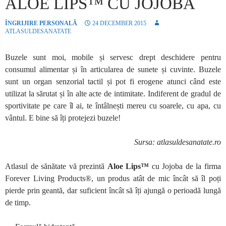
ALOE LIPS™ CU JOJOBA
ÎNGRIJIRE PERSONALĂ
24 DECEMBER 2015
ATLASULDESANATATE
Buzele sunt moi, mobile și servesc drept deschidere pentru
consumul alimentar și în articularea de sunete și cuvinte. Buzele
sunt un organ senzorial tactil și pot fi erogene atunci când este
utilizat la sărutat și în alte acte de intimitate. Indiferent de gradul de
sportivitate pe care îl ai, te întâlnești mereu cu soarele, cu apa, cu
vântul. E bine să îți protejezi buzele!
Sursa: atlasuldesanatate.ro
Atlasul de sănătate vă prezintă
Aloe Lips™
cu Jojoba de la firma
Forever Living Products®, un produs atât de mic încât să îl poți
pierde prin geantă, dar suficient încât să îți ajungă o perioadă lungă
de timp.