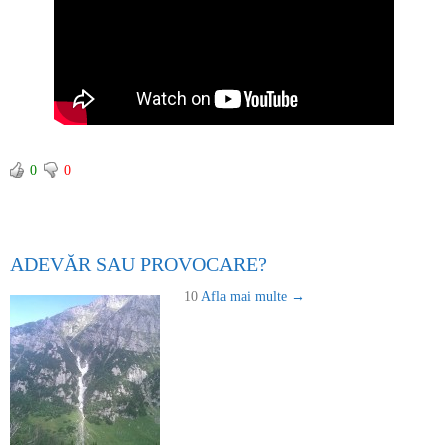
0
0
ADEVĂR SAU PROVOCARE?
10
Afla mai multe →