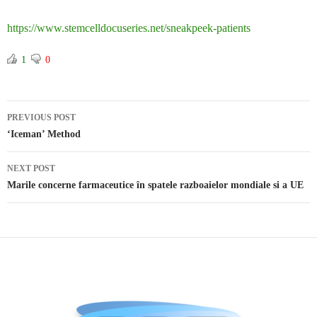
https://www.stemcelldocuseries.net/sneakpeek-patients
1
0
PREVIOUS POST
Post navigation
‘Iceman’ Method
NEXT POST
Marile concerne farmaceutice în spatele razboaielor mondiale si a UE