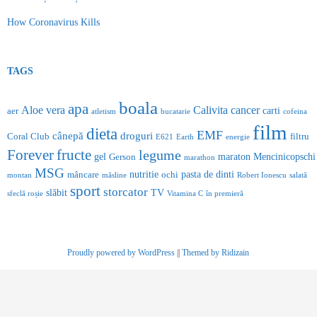
How Coronavirus Kills
TAGS
boala
apa
Aloe vera
Calivita
cancer
carti
aer
atletism
bucatarie
cofeina
film
dieta
EMF
cânepă
droguri
Coral Club
filtru
E621
Earth
energie
Forever
fructe
legume
gel
maraton
Mencinicopschi
Gerson
marathon
MSG
nutritie
pasta de dinti
mâncare
ochi
montan
măsline
Robert Ionescu
salată
sport
storcator
slăbit
TV
sfeclă roșie
Vitamina C
în premieră
Proudly powered by WordPress
||
Themed by Ridizain