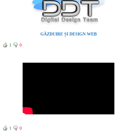
GĂZDUIRE ȘI DESIGN WEB
1
0
1
0