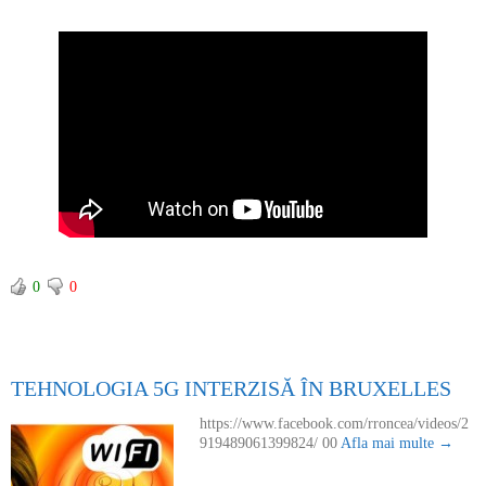
0
0
TEHNOLOGIA 5G INTERZISĂ ÎN BRUXELLES
https://www.facebook.com/rroncea/videos/2
919489061399824/ 00
Afla mai multe →