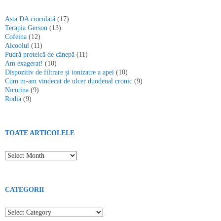
Asta DA ciocolată
(17)
Terapia Gerson
(13)
Cofeina
(12)
Alcoolul
(11)
Pudră proteică de cânepă
(11)
Am exagerat!
(10)
Dispozitiv de filtrare și ionizatre a apei
(10)
Cum m-am vindecat de ulcer duodenal cronic
(9)
Nicotina
(9)
Rodia
(9)
TOATE ARTICOLELE
Toate articolele
CATEGORII
Categorii