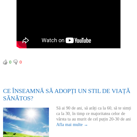
0
0
CE ÎNSEAMNĂ SĂ ADOPȚI UN STIL DE VIAȚĂ
SĂNĂTOS?
Să ai 90 de ani, să arăți ca la 60, să te simți
ca la 30, în timp ce majoritatea celor de
vârsta ta au murit de cel puțin 20-30 de ani
Afla mai multe →