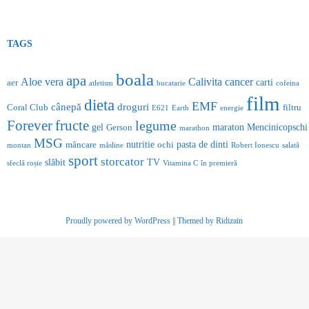
TAGS
boala
apa
Aloe vera
Calivita
cancer
carti
aer
atletism
bucatarie
cofeina
film
dieta
EMF
cânepă
droguri
Coral Club
filtru
E621
Earth
energie
Forever
fructe
legume
gel
maraton
Mencinicopschi
Gerson
marathon
MSG
nutritie
pasta de dinti
mâncare
ochi
montan
măsline
Robert Ionescu
salată
sport
storcator
slăbit
TV
sfeclă roșie
Vitamina C
în premieră
Proudly powered by WordPress
||
Themed by Ridizain