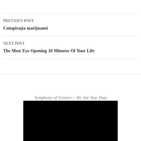
PREVIOUS POST
Post navigation
Conspiraţia marijuanei
NEXT POST
The Most Eye Opening 10 Minutes Of Your Life
Symphony of Science – We Are Star Dust