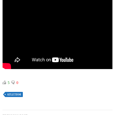
5
0
ATLETISM