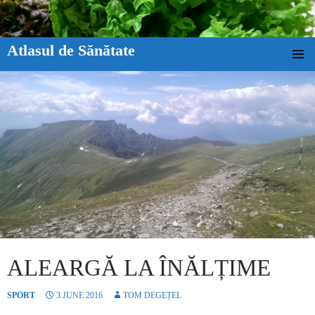
Atlasul de Sănătate
SKIP TO CONTENT
ALEARGĂ LA ÎNĂLȚIME
SPORT
3 JUNE 2016
TOM DEGEȚEL