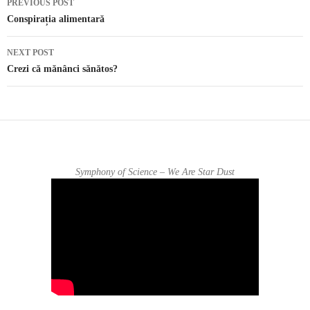
PREVIOUS POST
Post navigation
Conspirația alimentară
NEXT POST
Crezi că mănânci sănătos?
Symphony of Science – We Are Star Dust