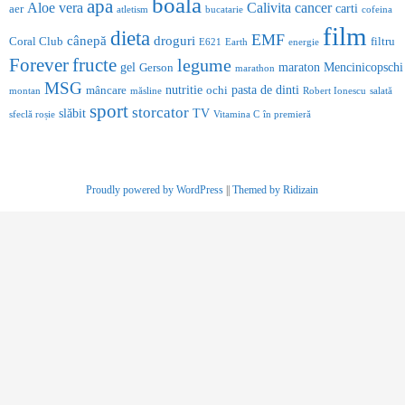
boala
apa
Aloe vera
Calivita
cancer
carti
aer
atletism
bucatarie
cofeina
film
dieta
EMF
cânepă
droguri
Coral Club
filtru
E621
Earth
energie
Forever
fructe
legume
gel
maraton
Mencinicopschi
Gerson
marathon
MSG
nutritie
pasta de dinti
mâncare
ochi
montan
măsline
Robert Ionescu
salată
sport
storcator
slăbit
TV
sfeclă roșie
Vitamina C
în premieră
Proudly powered by WordPress
||
Themed by Ridizain