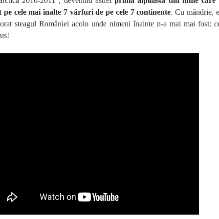
arctica 2010-2011”, devenind astfel
prima alpinistă din lume care
 pe cele mai înalte 7 vârfuri de pe cele 7 continente
. Cu mândrie, 
borat steagul României acolo unde nimeni înainte n-a mai mai fost: c
us!