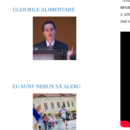
“Ant
urcat
ULEIURILE ALIMENTARE
a ar
mai s
EU SUNT NEBUN SĂ ALERG