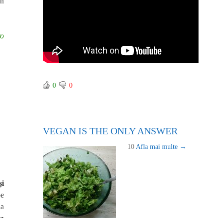
în
ro
0
0
VEGAN IS THE ONLY ANSWER
10
Afla mai multe →
şi
pe
ia