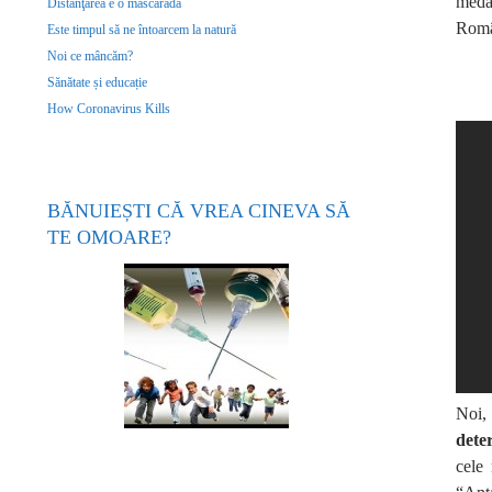
medal
Distanţarea e o mascaradă
Româ
Este timpul să ne întoarcem la natură
Noi ce mâncăm?
Sănătate și educație
How Coronavirus Kills
BĂNUIEȘTI CĂ VREA CINEVA SĂ
TE OMOARE?
Noi,
deter
cele