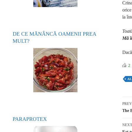
Crina
orice
la în
Toată
DE CE MĂNÂNCĂ OAMENII PREA
Mă î
MULT?
Dacă 
2
AL
PREV
Po
The B
PARAPROTEX
NEXT
Eat t