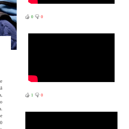
0
0
te
tă
a,
1
0
do
a.
de
10