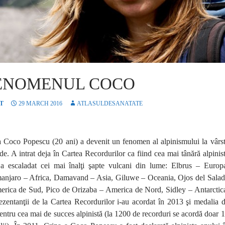
ENOMENUL COCO
T
29 MARCH 2016
ATLASULDESANATATE
a Coco Popescu (20 ani) a devenit un fenomen al alpinismului la vârs
de. A intrat deja în Cartea Recordurilor ca fiind cea mai tânără alpinis
 a escaladat cei mai înalţi şapte vulcani din lume: Elbrus – Europ
manjaro – Africa, Damavand – Asia, Giluwe – Oceania, Ojos del Sala
erica de Sud, Pico de Orizaba – America de Nord, Sidley – Antarctic
zentanţii de la Cartea Recordurilor i-au acordat în 2013 şi medalia 
entru cea mai de succes alpinistă (la 1200 de recorduri se acordă doar 