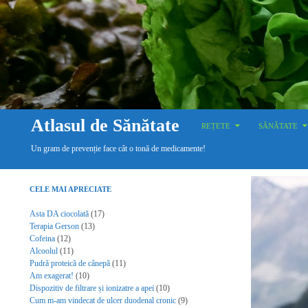
SKIP TO CONTENT
Search
Atlasul de Sănătate
REȚETE
SĂNĂTATE
Un gram de prevenție face cât o tonă de medicamente!
CELE MAI APRECIATE
Asta DA ciocolată
(17)
Terapia Gerson
(13)
Cofeina
(12)
Alcoolul
(11)
Pudră proteică de cânepă
(11)
Am exagerat!
(10)
Dispozitiv de filtrare și ionizatre a apei
(10)
Cum m-am vindecat de ulcer duodenal cronic
(9)