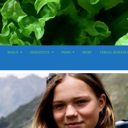
BOALĂ
DISPOZITIVE
PSIHO
SPORT
TÂRGUL ROMÂNE