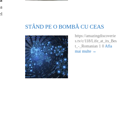
 a
ea
el
STÂND PE O BOMBĂ CU CEAS
https://amazingdiscoverie
s.tv/c/118/Life_at_its_Bes
t_-_Romanian 1 0
Afla
mai multe →