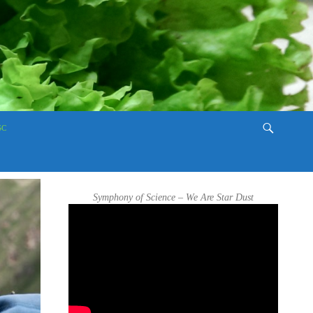
SC
Symphony of Science – We Are Star Dust