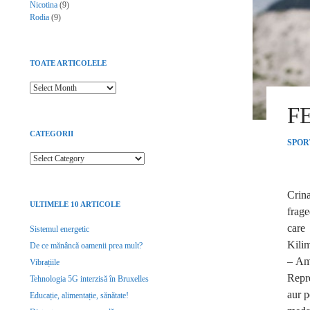
Nicotina
(9)
Rodia
(9)
TOATE ARTICOLELE
Toate articolele
F
CATEGORII
SPOR
Categorii
Crin
ULTIMELE 10 ARTICOLE
frage
care
Sistemul energetic
Kili
De ce mănâncă oamenii prea mult?
– Am
Vibrațiile
Repre
Tehnologia 5G interzisă în Bruxelles
aur p
Educație, alimentație, sănătate!