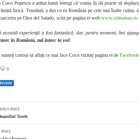
 Coco Popescu a arătat lumii întregi că voința îți dă putere să depășeș
 limită fizică. Totodată, a dus cu ea România pe cele mai înalte culmi, i
toarcerea pe Ojos del Salado, scria pe pagina ei web
www.celmaisus.ro
 această experienţă a fost fantastică, dar, pentru moment, îmi ajung
ntorc în România, mă întorc la voi!
sunteți curioși să aflați ce mai face Coco vizitați pagina ei de
Facebook
0
PINISM
IOUS POST
st navigation
eautiful Truth
 POST
o Live Forever