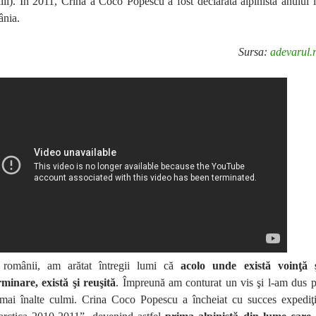
ii). În 2011, Crina a Coco Popescu a fost declarată alpinista anului 
nia.
Sursa:
adevarul.
 românii, am arătat întregii lumi că
acolo unde există voinţă 
minare, există şi reuşită
. Împreună am conturat un vis şi l-am dus 
 mai înalte culmi. Crina Coco Popescu a încheiat cu succes expediţ