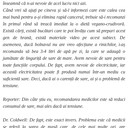
înseamnă că n-ai nevoie de acel lucru nici azi.
Când vrei să ajuți pe cineva și să-l informezi care este calea cea
mai bună pentru a-și elimina rapid cancerul, trebuie să-i recomanzi
în primul rând să treacă imediat la o dietă vegano-crudivoră.
Există cărți, există bucătari care te pot învăța cum să prepari acest
gen de hrană, există materiale video pe acest subiect. De
asemenea, dacă bolnavul nu are vreo afecțiune a rinichilor, i-aș
recomanda să bea 3-4 litri de apă pe zi, la care se adaugă o
jumătate de linguriță de sare de mare. Avem nevoie de sare pentru
toate funcțiile corpului. De fapt, avem nevoie de electricitate, iar
această electricitatea poate fi produsă numai într-un mediu cu
suficientă sare. Deci, dacă ai o carență de sare, ai și o problemă de
tensiune.
Reporter: Din câte știu eu, recomandarea medicilor este să reduci
consumul de sare, mai ales dacă ai tensiune.
Dr. Coldwell: De fapt, este exact invers. Problema este că medicii
se referă la sarea de masă care, de cele mai multe ori, are