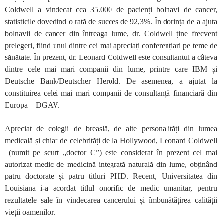
Coldwell a vindecat cca 35.000 de pacienți bolnavi de cancer,
statisticile dovedind o rată de succes de 92,3%. În dorința de a ajuta
bolnavii de cancer din întreaga lume, dr. Coldwell ține frecvent
prelegeri, fiind unul dintre cei mai apreciați conferențiari pe teme de
sănătate. În prezent, dr. Leonard Coldwell este consultantul a câteva
dintre cele mai mari companii din lume, printre care IBM și
Deutsche Bank/Deutscher Herold. De asemenea, a ajutat la
constituirea celei mai mari companii de consultanță financiară din
Europa – DGAV.
Apreciat de colegii de breaslă, de alte personalități din lumea
medicală și chiar de celebrități de la Hollywood, Leonard Coldwell
(numit pe scurt „doctor C”) este considerat în prezent cel mai
autorizat medic de medicină integrată naturală din lume, obținând
patru doctorate și patru titluri PHD. Recent, Universitatea din
Louisiana i-a acordat titlul onorific de medic umanitar, pentru
rezultatele sale în vindecarea cancerului și îmbunătățirea calității
vieții oamenilor.