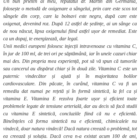
Un bun prieten al meu, reputatul dr. Martin din Germania,
folosește o metodă de oxigenare a sângelui, prin care este scos tot
sângele din corp, care la bolnavi este negru, după care este
oxigenat, devenind roz. După 12 astfel de ședințe, ai un sânge ca
de nou născut, lipsa oxigenului fiind astfel ușor de remediat. Este
ca un dopaj, te energizează, dar legal.
Unii medici europeni folosesc injecții intravenoase cu vitamina C,
în jur de 100 ml, de trei ori pe săptămână, iar în unele cazuri chiar
mai des. Din propria mea experiență, pot să vă spun că tumorile
sau cancerul au dispărut chiar și în două zile. Vitamina C este un
puternic vindecător și ajută și în majoritatea bolilor
cardiovasculare. Din păcate, în curând, vitamina C va fi un
remediu dat numai pe rețetă și în formă sintetică, la fel ca și
vitamina E. Vitamina E rezolva foarte ușor și eficient toate
problemele legate de tensiune arterială, dar au decis să facă studii
cu vitamina E sintetică, concluziile fiind că nu e eficientă.
Bineînțeles că forma sintetică nu e eficientă, chimicalele nu
vindecă, doar natura vindecă! Dacă natura creează o problemă, tot
ea creează și soluția. Dacă ceva n-a existat acum 100 de ani,