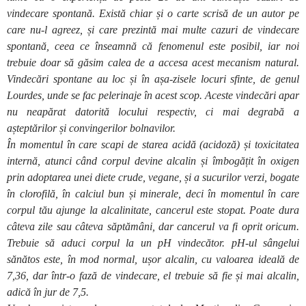
vindecare spontană. Există chiar și o carte scrisă de un autor pe
care nu-l agreez, și care prezintă mai multe cazuri de vindecare
spontană, ceea ce înseamnă că fenomenul este posibil, iar noi
trebuie doar să găsim calea de a accesa acest mecanism natural.
Vindecări spontane au loc și în așa-zisele locuri sfinte, de genul
Lourdes, unde se fac pelerinaje în acest scop. Aceste vindecări apar
nu neapărat datorită locului respectiv, ci mai degrabă a
așteptărilor și convingerilor bolnavilor.
În momentul în care scapi de starea acidă (acidoză) și toxicitatea
internă, atunci când corpul devine alcalin și îmbogățit în oxigen
prin adoptarea unei diete crude, vegane, și a sucurilor verzi, bogate
în clorofilă, în calciul bun și minerale, deci în momentul în care
corpul tău ajunge la alcalinitate, cancerul este stopat. Poate dura
câteva zile sau câteva săptămâni, dar cancerul va fi oprit oricum.
Trebuie să aduci corpul la un pH vindecător. pH-ul sângelui
sănătos este, în mod normal, ușor alcalin, cu valoarea ideală de
7,36, dar într-o fază de vindecare, el trebuie să fie și mai alcalin,
adică în jur de 7,5.