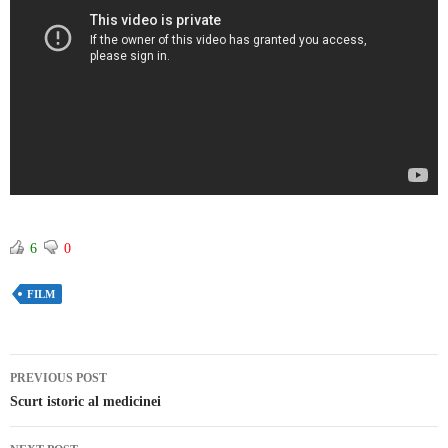
6
0
FILM
PREVIOUS POST
Post navigation
Scurt istoric al medicinei