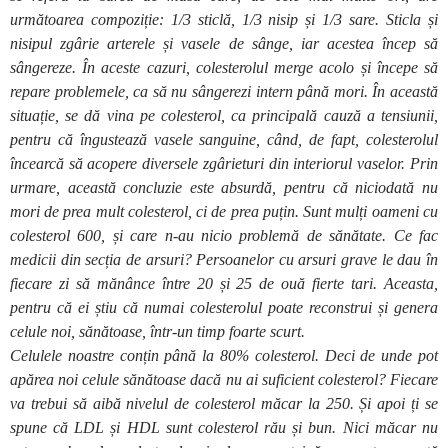
următoarea compoziție: 1/3 sticlă, 1/3 nisip și 1/3 sare. Sticla și
nisipul zgârie arterele și vasele de sânge, iar acestea încep să
sângereze. În aceste cazuri, colesterolul merge acolo și începe să
repare problemele, ca să nu sângerezi intern până mori. În această
situație, se dă vina pe colesterol, ca principală cauză a tensiunii,
pentru că îngustează vasele sanguine, când, de fapt, colesterolul
încearcă să acopere diversele zgârieturi din interiorul vaselor. Prin
urmare, această concluzie este absurdă, pentru că niciodată nu
mori de prea mult colesterol, ci de prea puțin. Sunt mulți oameni cu
colesterol 600, și care n-au nicio problemă de sănătate. Ce fac
medicii din secția de arsuri? Persoanelor cu arsuri grave le dau în
fiecare zi să mănânce între 20 și 25 de ouă fierte tari. Aceasta,
pentru că ei știu că numai colesterolul poate reconstrui și genera
celule noi, sănătoase, într-un timp foarte scurt.
Celulele noastre conțin până la 80% colesterol. Deci de unde pot
apărea noi celule sănătoase dacă nu ai suficient colesterol? Fiecare
va trebui să aibă nivelul de colesterol măcar la 250. Și apoi ți se
spune că LDL și HDL sunt colesterol rău și bun. Nici măcar nu