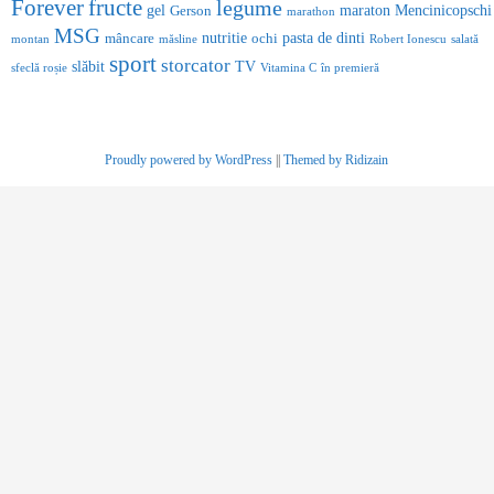
Forever
fructe
legume
gel
maraton
Mencinicopschi
Gerson
marathon
MSG
nutritie
pasta de dinti
mâncare
ochi
montan
măsline
Robert Ionescu
salată
sport
storcator
slăbit
TV
sfeclă roșie
Vitamina C
în premieră
Proudly powered by WordPress
||
Themed by Ridizain