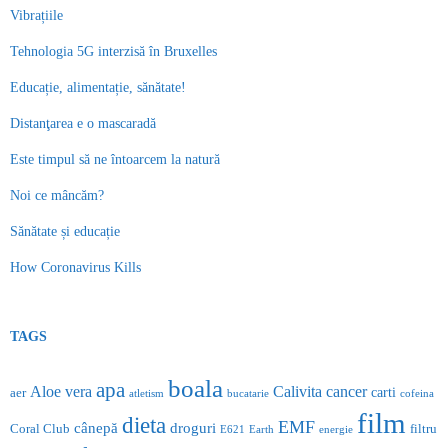
Vibrațiile
Tehnologia 5G interzisă în Bruxelles
Educație, alimentație, sănătate!
Distanţarea e o mascaradă
Este timpul să ne întoarcem la natură
Noi ce mâncăm?
Sănătate și educație
How Coronavirus Kills
TAGS
boala
apa
Aloe vera
Calivita
cancer
carti
aer
atletism
bucatarie
cofeina
film
dieta
EMF
cânepă
droguri
Coral Club
filtru
E621
Earth
energie