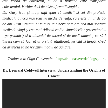
este vorba de colesterol, ci de o proteină care transportă
colesterolul. Vorbim deci de niște afirmații stupide.
Dr. Gary Null și mulți alții spun că medicii și cei din profesia
medicală au cea mai scăzută medie de viață, care este în jur de 56
de ani. Prin urmare, tu te duci la cineva care are cea mai scăzută
medie de viață și cea mai ridicată rată a sinuciderilor (exceptându-
i pe psihiatri) și a abuzului de alcool și de medicamente, ca să-l
întrebi cum să faci să ai o viață sănătoasă, fericită și lungă. Cred
că ar trebui să ne revizuim modul de gândire.
Traducerea: Olga Constantin –
http://frumoasaverde.blogspot.ro
Dr. Leonard Coldwell Interview: Understanding the Origins of
Cancer