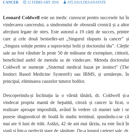
CANCER
12 FEBRUARY 2016
ATLASULDESANATATE
Leonard Coldwell
este un medic cunoscut pentru succesele lui în
vindecarea cancerului, a sindromului de oboseală cronică și a altor
afecțiuni legate de stres. Este autorul a 19 cărți de succes, printre
care și cele două bestseller-uri „Singurul răspuns la cancer” și
„Singura soluție pentru a supraviețui bolii și doctorului tău”. Cărțile
sale au fost vândute în peste 50 de milioane de exemplare, cititorii,
beneficiind astfel de metoda sa de vindecare. Metoda doctorului
Coldwell se numește „Sistemul medical bazat pe instinct” (The
Instinct Based Medicine System®) sau IBMS, și urmărește, în
principal, eliminarea cauzelor tuturor bolilor.
Descoperindu-și înclinația la o vârstă tânără, dr. Coldwell și-a
vindecat propria mamă de hepatită, ciroză și cancer la ficat, o
realizare aproape imposibilă, având în vedere că mamei sale i se
pusese diagnosticul de boală în stadiu terminal, spunându-i-se că
mai are 6 luni de trăit. Astăzi, 42 de ani mai târziu, ea este încă în
viață și într-o perfectă stare de sănătate. De-a lungul carierei sale, dr.